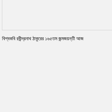
বিশ্বকবি রবীন্দ্রনাথ ঠাকুরের ১৬৫তম জন্মজয়ন্তী আজ