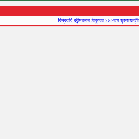
বিশ্বকবি রবীন্দ্রনাথ ঠাকুরের ১৬৫তম জন্মজয়ন্তী আজ