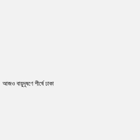
আজও বায়ুদূষণে শীর্ষে ঢাকা