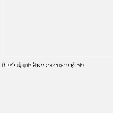
বিশ্বকবি রবীন্দ্রনাথ ঠাকুরের ১৬৫তম জন্মজয়ন্তী আজ