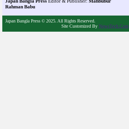
Japan Bangla Press
Editor & Publisher:
Mahbubur
Rahman Babu
Japan Bangla Press © 2025. All Rights Reserved.
Site Customized By
NewsTech.Com