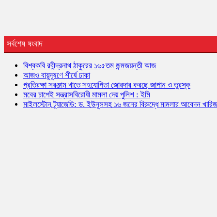
সর্বশেষ ষংবাদ
বিশ্বকবি রবীন্দ্রনাথ ঠাকুরের ১৬৫তম জন্মজয়ন্তী আজ
আজও বায়ুদূষণে শীর্ষে ঢাকা
প্রতিরক্ষা সরঞ্জাম খাতে সহযোগিতা জোরদার করছে জাপান ও তুরস্ক
মবের চাপেই সন্ত্রাসবিরোধী মামলা দেয় পুলিশ : ইমি
মাইলস্টোন ট্র্যাজেডি: ড. ইউনূসসহ ১৬ জনের বিরুদ্ধে মামলার আবেদন খারি