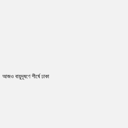
আজও বায়ুদূষণে শীর্ষে ঢাকা