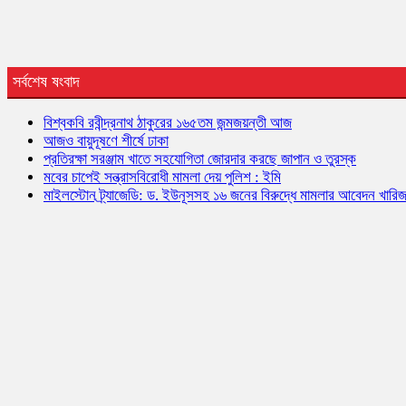
সর্বশেষ ষংবাদ
বিশ্বকবি রবীন্দ্রনাথ ঠাকুরের ১৬৫তম জন্মজয়ন্তী আজ
আজও বায়ুদূষণে শীর্ষে ঢাকা
প্রতিরক্ষা সরঞ্জাম খাতে সহযোগিতা জোরদার করছে জাপান ও তুরস্ক
মবের চাপেই সন্ত্রাসবিরোধী মামলা দেয় পুলিশ : ইমি
মাইলস্টোন ট্র্যাজেডি: ড. ইউনূসসহ ১৬ জনের বিরুদ্ধে মামলার আবেদন খারি