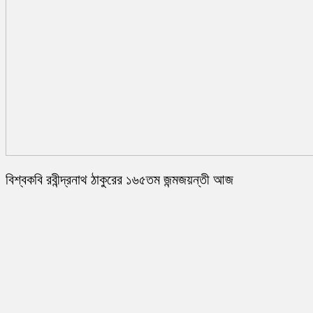
বিশ্বকবি রবীন্দ্রনাথ ঠাকুরের ১৬৫তম জন্মজয়ন্তী আজ