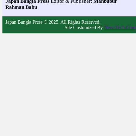
Japan Bangla Press
Editor & Publisher:
Mahbubur
Rahman Babu
Japan Bangla Press © 2025. All Rights Reserved.
Site Customized By
NewsTech.Com