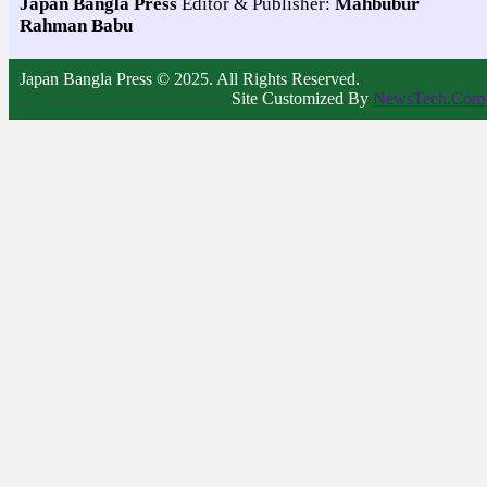
Japan Bangla Press
Editor & Publisher:
Mahbubur
Rahman Babu
Japan Bangla Press © 2025. All Rights Reserved.
Site Customized By
NewsTech.Com