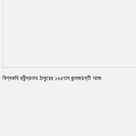
বিশ্বকবি রবীন্দ্রনাথ ঠাকুরের ১৬৫তম জন্মজয়ন্তী আজ