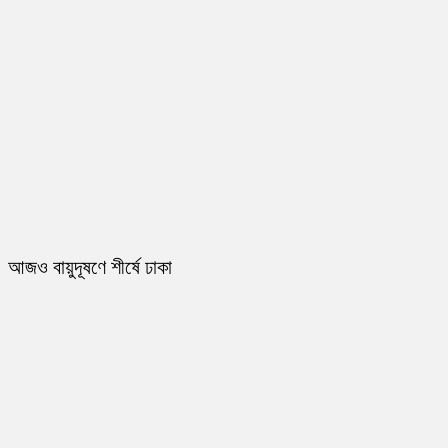
আজও বায়ুদূষণে শীর্ষে ঢাকা