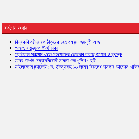
সর্বশেষ ষংবাদ
বিশ্বকবি রবীন্দ্রনাথ ঠাকুরের ১৬৫তম জন্মজয়ন্তী আজ
আজও বায়ুদূষণে শীর্ষে ঢাকা
প্রতিরক্ষা সরঞ্জাম খাতে সহযোগিতা জোরদার করছে জাপান ও তুরস্ক
মবের চাপেই সন্ত্রাসবিরোধী মামলা দেয় পুলিশ : ইমি
মাইলস্টোন ট্র্যাজেডি: ড. ইউনূসসহ ১৬ জনের বিরুদ্ধে মামলার আবেদন খারি