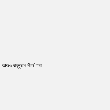
আজও বায়ুদূষণে শীর্ষে ঢাকা