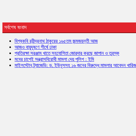
সর্বশেষ ষংবাদ
বিশ্বকবি রবীন্দ্রনাথ ঠাকুরের ১৬৫তম জন্মজয়ন্তী আজ
আজও বায়ুদূষণে শীর্ষে ঢাকা
প্রতিরক্ষা সরঞ্জাম খাতে সহযোগিতা জোরদার করছে জাপান ও তুরস্ক
মবের চাপেই সন্ত্রাসবিরোধী মামলা দেয় পুলিশ : ইমি
মাইলস্টোন ট্র্যাজেডি: ড. ইউনূসসহ ১৬ জনের বিরুদ্ধে মামলার আবেদন খারি