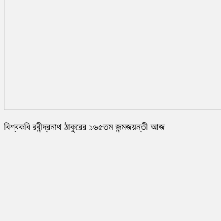
বিশ্বকবি রবীন্দ্রনাথ ঠাকুরের ১৬৫তম জন্মজয়ন্তী আজ