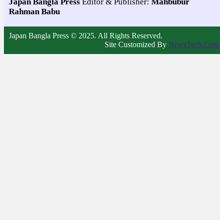
Japan Bangla Press
Editor & Publisher:
Mahbubur
Rahman Babu
Japan Bangla Press © 2025. All Rights Reserved.
Site Customized By
NewsTech.Com