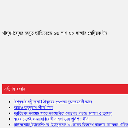
খাদ্যশস্যের মজুত ছাড়িয়েছে ১৬ লাখ ৯০ হাজার মেট্রিক টন
সর্বশেষ ষংবাদ
বিশ্বকবি রবীন্দ্রনাথ ঠাকুরের ১৬৫তম জন্মজয়ন্তী আজ
আজও বায়ুদূষণে শীর্ষে ঢাকা
প্রতিরক্ষা সরঞ্জাম খাতে সহযোগিতা জোরদার করছে জাপান ও তুরস্ক
মবের চাপেই সন্ত্রাসবিরোধী মামলা দেয় পুলিশ : ইমি
মাইলস্টোন ট্র্যাজেডি: ড. ইউনূসসহ ১৬ জনের বিরুদ্ধে মামলার আবেদন খারি