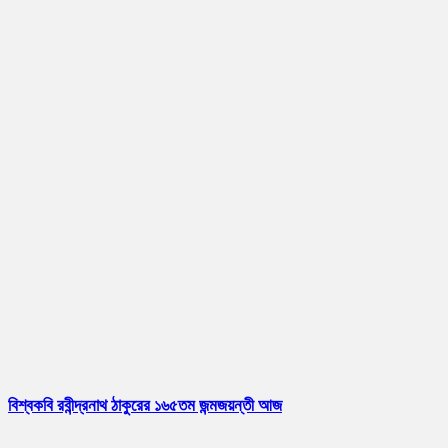
বিশ্বকবি রবীন্দ্রনাথ ঠাকুরের ১৬৫তম জন্মজয়ন্তী আজ