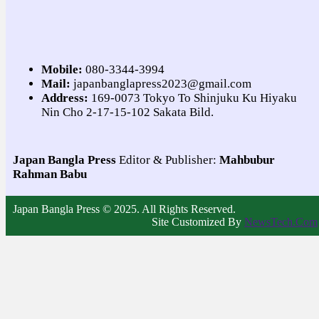
Mobile:
080-3344-3994
Mail:
japanbanglapress2023@gmail.com
Address:
169-0073 Tokyo To Shinjuku Ku Hiyaku
Nin Cho 2-17-15-102 Sakata Bild.
Japan Bangla Press
Editor & Publisher:
Mahbubur
Rahman Babu
Japan Bangla Press © 2025. All Rights Reserved.
Site Customized By
NewsTech.Com