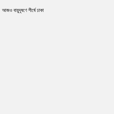
আজও বায়ুদূষণে শীর্ষে ঢাকা