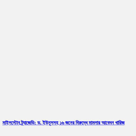
মাইলস্টোন ট্র্যাজেডি: ড. ইউনূসসহ ১৬ জনের বিরুদ্ধে মামলার আবেদন খারিজ