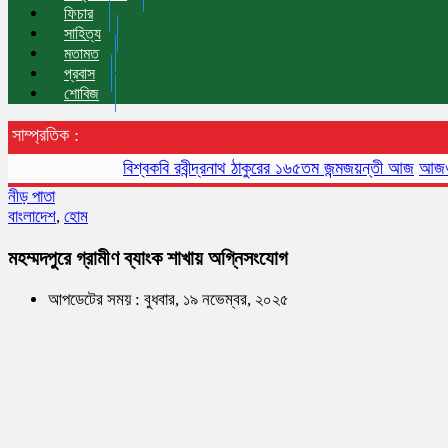
ফিচার
সাহিত্য
মতামত
প্রবাস
শোবিজ
সাম্প্রতিক :
বিশ্বকবি রবীন্দ্রনাথ ঠাকুরের ১৬৫তম জন্মজয়ন্তী আজ
আজও বায়ুদূষণ
নীড় পাতা
বাংলাদেশ
,
হোম
মহম্মদপুরে গ্রামীণ ব্যাংক শাখায় অগ্নিসংযোগ
আপডেটের সময় : বুধবার, ১৯ নভেম্বর, ২০২৫