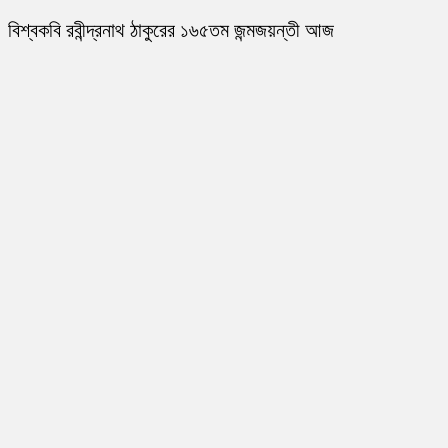
বিশ্বকবি রবীন্দ্রনাথ ঠাকুরের ১৬৫তম জন্মজয়ন্তী আজ