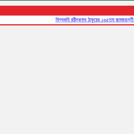
বিশ্বকবি রবীন্দ্রনাথ ঠাকুরের ১৬৫তম জন্মজয়ন্তী আ