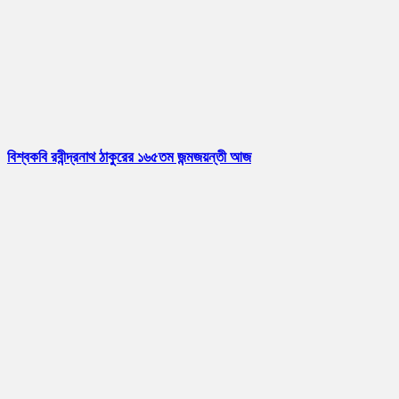
বিশ্বকবি রবীন্দ্রনাথ ঠাকুরের ১৬৫তম জন্মজয়ন্তী আজ