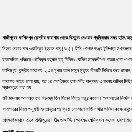
গাজীপুরের কাশিমপুর কেন্দ্রীয় কারাগার থেকে রিমান্ডে নেওয়ার প্রক্রিয়ার সময় হঠাৎ অস
নিহত নেতার নাম ওয়াসিকুর রহমান বাবু (৪৩)। তিনি গোপালগঞ্জের টুঙ্গিপাড়া উপজেলার
রাজনৈতিক পরিচয়ে ওয়াসিকুর রহমান বাবু নিষিদ্ধ ঘোষিত ছাত্রলীগের বাড্ডা থানা শা
কাশিমপুর কেন্দ্রীয় কারাগার-২ এর সুপার আল মামুন মৃত্যুর বিষয়টি নিশ্চিত করে জান
কারাগার সূত্রে জানা যায়, গত ২৪ সেপ্টেম্বর রাজধানীর পান্থপথ এলাকায় ঝটিকা মিছি
স্থানান্তর করা হয়।
ওই মামলায় আদালত তার বিরুদ্ধে তিন দিনের রিমান্ড মঞ্জুর করেন। আদালতের নির্দে
কারাগারের নিয়ম অনুযায়ী হস্তান্তর প্রক্রিয়া চলাকালে ভর্তি শাখার অফিস কক্ষে ব
তাৎক্ষণিকভাবে তাকে গাজীপুরের শহীদ তাজউদ্দীন আহমদ মেডিক্যাল কলেজ হাসপাতাল