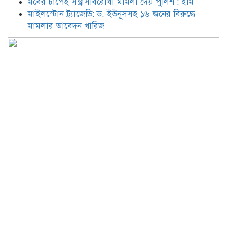
মবের চাপেই সন্ত্রাসবিরোধী মামলা দেয় পুলিশ : ইমি
অভিযোগ গঠন আদেশ আজ
মাইলস্টোন ট্র্যাজেডি: ড. ইউনূসসহ ১৬ জনের বিরুদ্ধে
মামলার আবেদন খারিজ
বাংলাদেশ-উজবেকিস্তান রুটে ফ্লাইট
চালুর অনুরোধ জানালেন অর্থমন্ত্রী
খাদ্যশস্যের মজুত ছাড়িয়েছে ১৬ লাখ
৯০ হাজার মেট্রিক টন