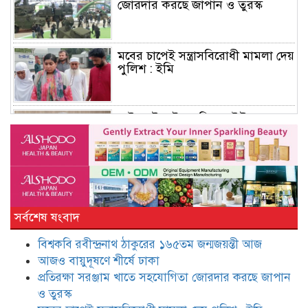
জোরদার করছে জাপান ও তুরস্ক
মবের চাপেই সন্ত্রাসবিরোধী মামলা দেয়
পুলিশ : ইমি
মাইলস্টোন ট্র্যাজেডি: ড. ইউনূসসহ ১৬
জনের বিরুদ্ধে মামলার আবেদন খারিজ
সাংবাদিক হওয়ার নীতিমালা চান
ডিসিরা : ডা. জাহেদ উর রহমান
সর্বশেষ ষংবাদ
বিশ্বকবি রবীন্দ্রনাথ ঠাকুরের ১৬৫তম জন্মজয়ন্তী আজ
মুফতি আমির হামজাকে উদ্দেশ করে
‘ভুয়া ভুয়া’ স্লোগান
আজও বায়ুদূষণে শীর্ষে ঢাকা
প্রতিরক্ষা সরঞ্জাম খাতে সহযোগিতা জোরদার করছে জাপান
ও তুরস্ক
তাপস-নানকসহ ২৮ জনের বিরুদ্ধে