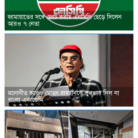
জামায়াতের সঙ্গে জোট করায় এনসিপি ছেড়ে দিলেন
আরও ৭ নেতা
মনোনীত করেও মোহন রায়হানকে পুরস্কার দিল না
বাংলা একাডেমি