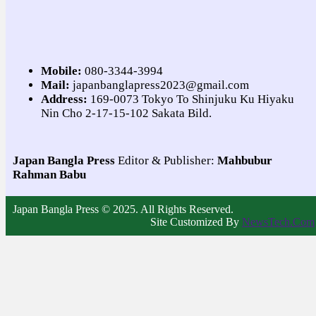
Mobile:
080-3344-3994
Mail:
japanbanglapress2023@gmail.com
Address:
169-0073 Tokyo To Shinjuku Ku Hiyaku
Nin Cho 2-17-15-102 Sakata Bild.
Japan Bangla Press
Editor & Publisher:
Mahbubur
Rahman Babu
Japan Bangla Press © 2025. All Rights Reserved.
Site Customized By
NewsTech.Com