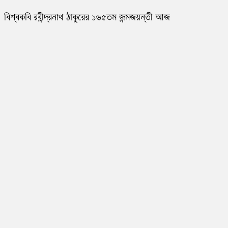
বিশ্বকবি রবীন্দ্রনাথ ঠাকুরের ১৬৫তম জন্মজয়ন্তী আজ