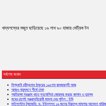
খাদ্যশস্যের মজুত ছাড়িয়েছে ১৬ লাখ ৯০ হাজার মেট্রিক টন
সর্বশেষ ষংবাদ
বিশ্বকবি রবীন্দ্রনাথ ঠাকুরের ১৬৫তম জন্মজয়ন্তী আজ
আজও বায়ুদূষণে শীর্ষে ঢাকা
প্রতিরক্ষা সরঞ্জাম খাতে সহযোগিতা জোরদার করছে জাপান ও তুরস্ক
মবের চাপেই সন্ত্রাসবিরোধী মামলা দেয় পুলিশ : ইমি
মাইলস্টোন ট্র্যাজেডি: ড. ইউনূসসহ ১৬ জনের বিরুদ্ধে মামলার আবেদন খারি