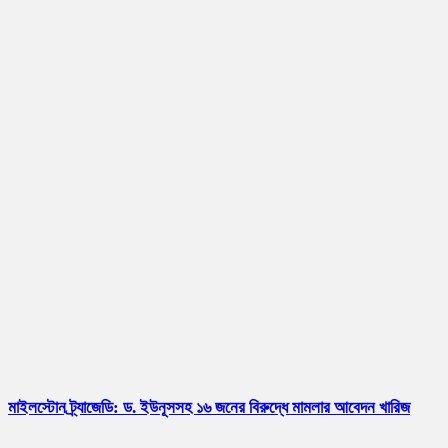
মাইলস্টোন ট্র্যাজেডি: ড. ইউনূসসহ ১৬ জনের বিরুদ্ধে মামলার আবেদন খারিজ