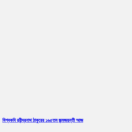
বিশ্বকবি রবীন্দ্রনাথ ঠাকুরের ১৬৫তম জন্মজয়ন্তী আজ