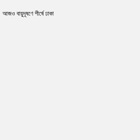
আজও বায়ুদূষণে শীর্ষে ঢাকা