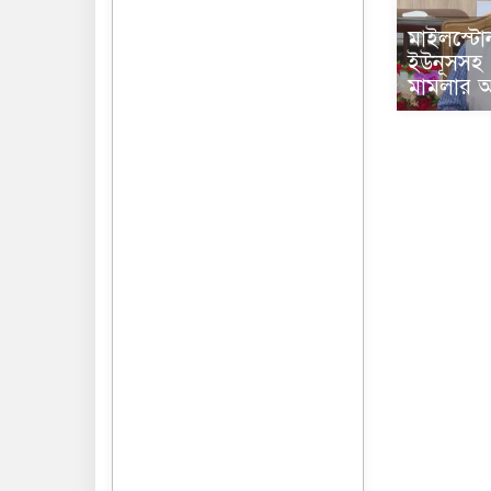
মাইলস্টোন 
ইউনূসসহ ১
মামলার 