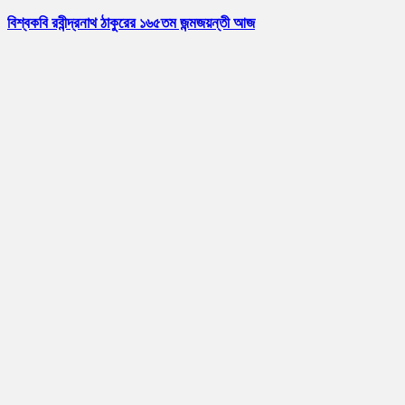
বিশ্বকবি রবীন্দ্রনাথ ঠাকুরের ১৬৫তম জন্মজয়ন্তী আজ