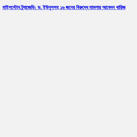
মাইলস্টোন ট্র্যাজেডি: ড. ইউনূসসহ ১৬ জনের বিরুদ্ধে মামলার আবেদন খারিজ