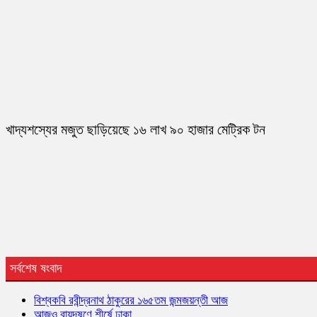
খাদ্যশস্যের মজুত ছাড়িয়েছে ১৬ লাখ ৯০ হাজার মেট্রিক টন
সর্বশেষ ষংবাদ
বিশ্বকবি রবীন্দ্রনাথ ঠাকুরের ১৬৫তম জন্মজয়ন্তী আজ
আজও বায়ুদূষণে শীর্ষে ঢাকা