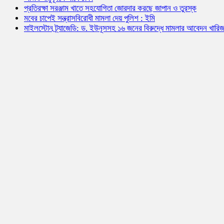
প্রতিরক্ষা সরঞ্জাম খাতে সহযোগিতা জোরদার করছে জাপান ও তুরস্ক
মবের চাপেই সন্ত্রাসবিরোধী মামলা দেয় পুলিশ : ইমি
মাইলস্টোন ট্র্যাজেডি: ড. ইউনূসসহ ১৬ জনের বিরুদ্ধে মামলার আবেদন খারি