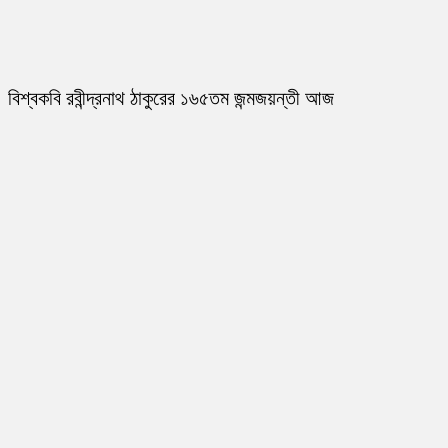
বিশ্বকবি রবীন্দ্রনাথ ঠাকুরের ১৬৫তম জন্মজয়ন্তী আজ