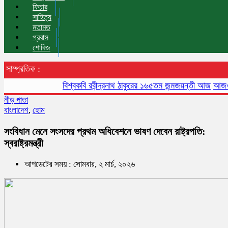
ফিচার
সাহিত্য
মতামত
প্রবাস
শোবিজ
সাম্প্রতিক :
বিশ্বকবি রবীন্দ্রনাথ ঠাকুরের ১৬৫তম জন্মজয়ন্তী আজ
আজও বায়ুদূষণ
নীড় পাতা
বাংলাদেশ
,
হোম
সংবিধান মেনে সংসদের প্রথম অধিবেশনে ভাষণ দেবেন রাষ্ট্রপতি:
স্বরাষ্ট্রমন্ত্রী
আপডেটের সময় : সোমবার, ২ মার্চ, ২০২৬