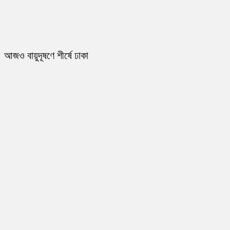
আজও বায়ুদূষণে শীর্ষে ঢাকা