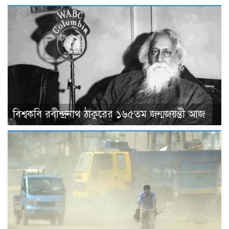
বিশ্বকবি রবীন্দ্রনাথ ঠাকুরের ১৬৫তম জন্মজয়ন্তী আজ