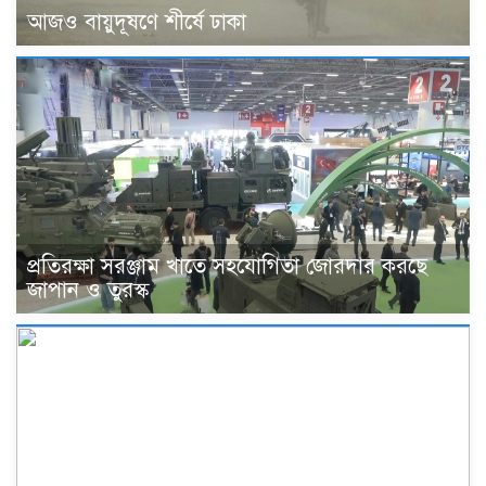
আজও বায়ুদূষণে শীর্ষে ঢাকা
প্রতিরক্ষা সরঞ্জাম খাতে সহযোগিতা জোরদার করছে
জাপান ও তুরস্ক