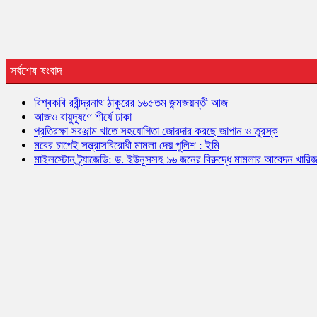
সর্বশেষ ষংবাদ
বিশ্বকবি রবীন্দ্রনাথ ঠাকুরের ১৬৫তম জন্মজয়ন্তী আজ
আজও বায়ুদূষণে শীর্ষে ঢাকা
প্রতিরক্ষা সরঞ্জাম খাতে সহযোগিতা জোরদার করছে জাপান ও তুরস্ক
মবের চাপেই সন্ত্রাসবিরোধী মামলা দেয় পুলিশ : ইমি
মাইলস্টোন ট্র্যাজেডি: ড. ইউনূসসহ ১৬ জনের বিরুদ্ধে মামলার আবেদন খারি