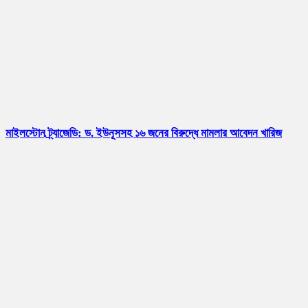
মাইলস্টোন ট্র্যাজেডি: ড. ইউনূসসহ ১৬ জনের বিরুদ্ধে মামলার আবেদন খারিজ