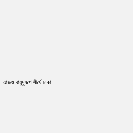
আজও বায়ুদূষণে শীর্ষে ঢাকা