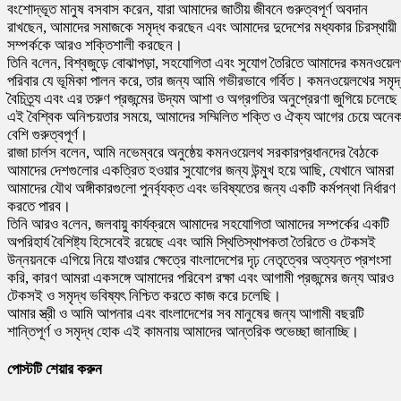
বংশোদ্ভূত মানুষ বসবাস করেন, যারা আমাদের জাতীয় জীবনে গুরুত্বপূর্ণ অবদান
রাখছেন, আমাদের সমাজকে সমৃদ্ধ করছেন এবং আমাদের দুদেশের মধ্যকার চিরস্থায়ী
সম্পর্ককে আরও শক্তিশালী করছেন।
তি‌নি ব‌লেন, বিশ্বজুড়ে বোঝাপড়া, সহযোগিতা এবং সুযোগ তৈরিতে আমাদের কমনওয়ে
পরিবার যে ভূমিকা পালন করে, তার জন্য আমি গভীরভাবে গর্বিত। কমনওয়েলথের সমৃদ
বৈচিত্র্য এবং এর তরুণ প্রজন্মের উদ্যম আশা ও অগ্রগতির অনুপ্রেরণা জুগিয়ে চলেছ
এই বৈশ্বিক অনিশ্চয়তার সময়ে, আমাদের সম্মিলিত শক্তি ও ঐক্য আগের চেয়ে অনে
বেশি গুরুত্বপূর্ণ।
রাজা চার্লস বলেন, আমি নভেম্বরে অনুষ্ঠেয় কমনওয়েলথ সরকারপ্রধানদের বৈঠকে
আমাদের দেশগুলোর একত্রিত হওয়ার সুযোগের জন্য উন্মুখ হয়ে আছি, যেখানে আমরা
আমাদের যৌথ অঙ্গীকারগুলো পুনর্ব্যক্ত এবং ভবিষ্যতের জন্য একটি কর্মপন্থা নির্ধারণ
করতে পারব।
তি‌নি আরও ব‌লেন, জলবায়ু কার্যক্রমে আমাদের সহযোগিতা আমাদের সম্পর্কের একটি
অপরিহার্য বৈশিষ্ট্য হিসেবেই রয়েছে এবং আমি স্থিতিস্থাপকতা তৈরিতে ও টেকসই
উন্নয়নকে এগিয়ে নিয়ে যাওয়ার ক্ষেত্রে বাংলাদেশের দৃঢ় নেতৃত্বের অত্যন্ত প্রশংসা
করি, কারণ আমরা একসঙ্গে আমাদের পরিবেশ রক্ষা এবং আগামী প্রজন্মের জন্য আরও
টেকসই ও সমৃদ্ধ ভবিষ্যৎ নিশ্চিত করতে কাজ করে চলেছি।
আমার স্ত্রী ও আমি আপনার এবং বাংলাদেশের সব মানুষের জন্য আগামী বছরটি
শান্তিপূর্ণ ও সমৃদ্ধ হোক এই কামনায় আমাদের আন্তরিক শুভেচ্ছা জানাচ্ছি।
পোস্টটি শেয়ার করুন