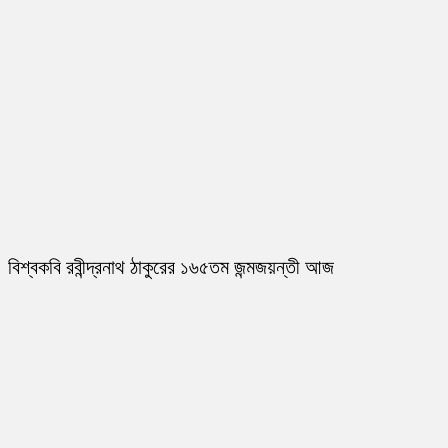
বিশ্বকবি রবীন্দ্রনাথ ঠাকুরের ১৬৫তম জন্মজয়ন্তী আজ