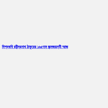
বিশ্বকবি রবীন্দ্রনাথ ঠাকুরের ১৬৫তম জন্মজয়ন্তী আজ