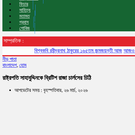
ফিচার
সাহিত্য
মতামত
প্রবাস
শোবিজ
সাম্প্রতিক :
বিশ্বকবি রবীন্দ্রনাথ ঠাকুরের ১৬৫তম জন্মজয়ন্তী আজ
আজও বায়ুদূষণে
নীড় পাতা
বাংলাদেশ
,
হোম
রাষ্ট্রপতি সাহাবুদ্দিনকে ব্রিটিশ রাজা চার্লসের চি‌ঠি
আপডেটের সময় : বৃহস্পতিবার, ২৬ মার্চ, ২০২৬