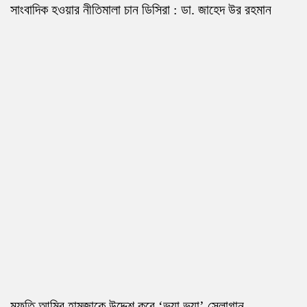
সাংবাদিক হওয়ার নীতিমালা চান ডিসিরা : ডা. জাহেদ উর রহমান
মুফতি আমির হামজাকে উদ্দেশ করে ‘ভুয়া ভুয়া’ স্লোগান