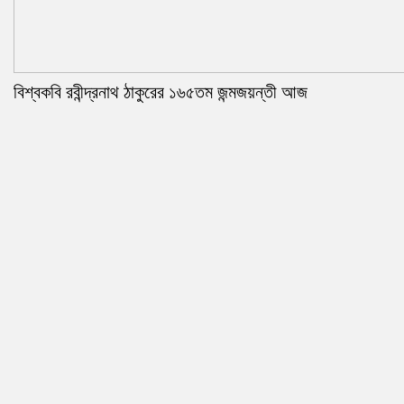
বিশ্বকবি রবীন্দ্রনাথ ঠাকুরের ১৬৫তম জন্মজয়ন্তী আজ