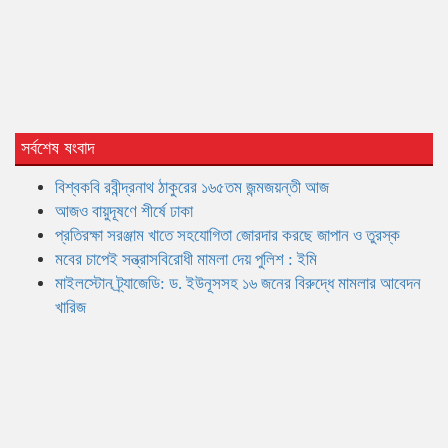
সর্বশেষ ষংবাদ
বিশ্বকবি রবীন্দ্রনাথ ঠাকুরের ১৬৫তম জন্মজয়ন্তী আজ
আজও বায়ুদূষণে শীর্ষে ঢাকা
প্রতিরক্ষা সরঞ্জাম খাতে সহযোগিতা জোরদার করছে জাপান ও তুরস্ক
মবের চাপেই সন্ত্রাসবিরোধী মামলা দেয় পুলিশ : ইমি
মাইলস্টোন ট্র্যাজেডি: ড. ইউনূসসহ ১৬ জনের বিরুদ্ধে মামলার আবেদন
খারিজ