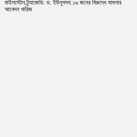
মাইলস্টোন ট্র্যাজেডি: ড. ইউনূসসহ ১৬ জনের বিরুদ্ধে মামলার
আবেদন খারিজ