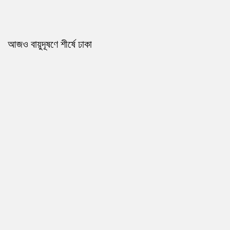
আজও বায়ুদূষণে শীর্ষে ঢাকা