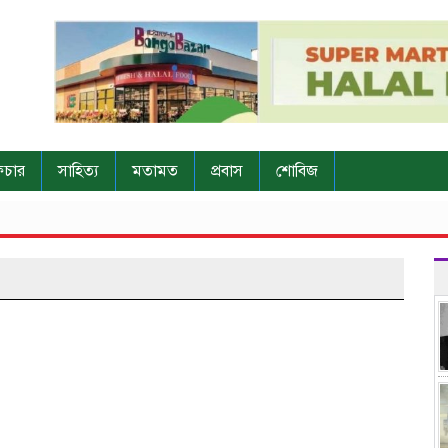
িচার
সাহিত্য
মতামত
প্রবাস
শোবিজ