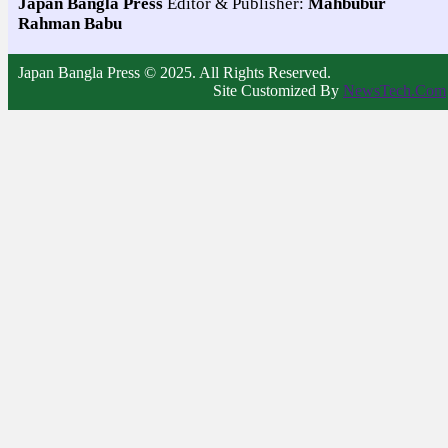
Japan Bangla Press
Editor & Publisher:
Mahbubur
Rahman Babu
Japan Bangla Press © 2025. All Rights Reserved.
Site Customized By
NewsTech.Com