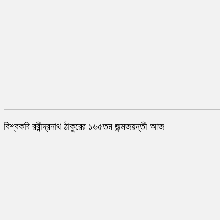
বিশ্বকবি রবীন্দ্রনাথ ঠাকুরের ১৬৫তম জন্মজয়ন্তী আজ