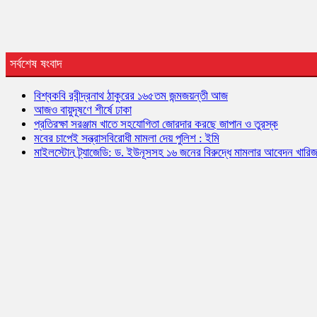
সর্বশেষ ষংবাদ
বিশ্বকবি রবীন্দ্রনাথ ঠাকুরের ১৬৫তম জন্মজয়ন্তী আজ
আজও বায়ুদূষণে শীর্ষে ঢাকা
প্রতিরক্ষা সরঞ্জাম খাতে সহযোগিতা জোরদার করছে জাপান ও তুরস্ক
মবের চাপেই সন্ত্রাসবিরোধী মামলা দেয় পুলিশ : ইমি
মাইলস্টোন ট্র্যাজেডি: ড. ইউনূসসহ ১৬ জনের বিরুদ্ধে মামলার আবেদন খারি