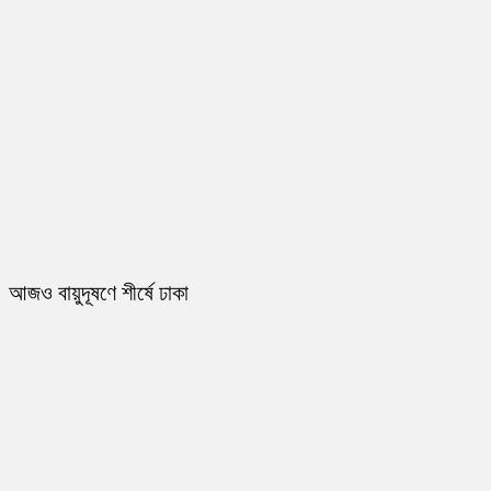
আজও বায়ুদূষণে শীর্ষে ঢাকা