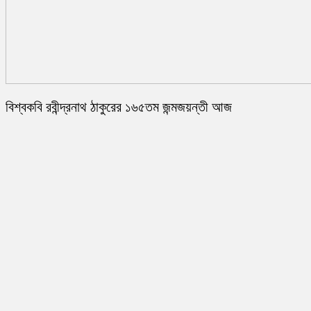
বিশ্বকবি রবীন্দ্রনাথ ঠাকুরের ১৬৫তম জন্মজয়ন্তী আজ