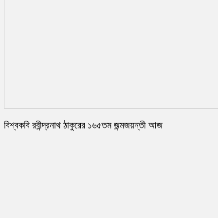
বিশ্বকবি রবীন্দ্রনাথ ঠাকুরের ১৬৫তম জন্মজয়ন্তী আজ