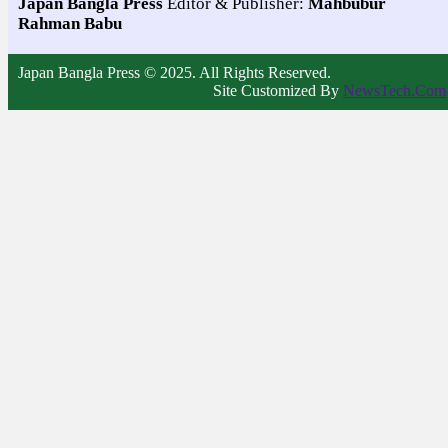
Japan Bangla Press
Editor & Publisher:
Mahbubur
Rahman Babu
Japan Bangla Press © 2025. All Rights Reserved.
Site Customized By
NewsTech.Com