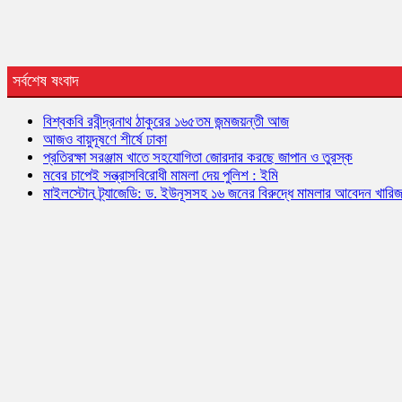
সর্বশেষ ষংবাদ
বিশ্বকবি রবীন্দ্রনাথ ঠাকুরের ১৬৫তম জন্মজয়ন্তী আজ
আজও বায়ুদূষণে শীর্ষে ঢাকা
প্রতিরক্ষা সরঞ্জাম খাতে সহযোগিতা জোরদার করছে জাপান ও তুরস্ক
মবের চাপেই সন্ত্রাসবিরোধী মামলা দেয় পুলিশ : ইমি
মাইলস্টোন ট্র্যাজেডি: ড. ইউনূসসহ ১৬ জনের বিরুদ্ধে মামলার আবেদন খারি