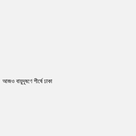
আজও বায়ুদূষণে শীর্ষে ঢাকা