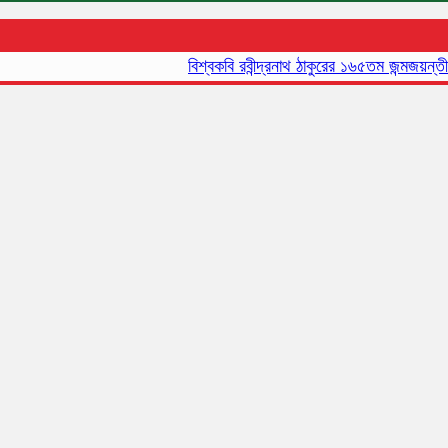
বিশ্বকবি রবীন্দ্রনাথ ঠাকুরের ১৬৫তম জন্মজয়ন্তী আ