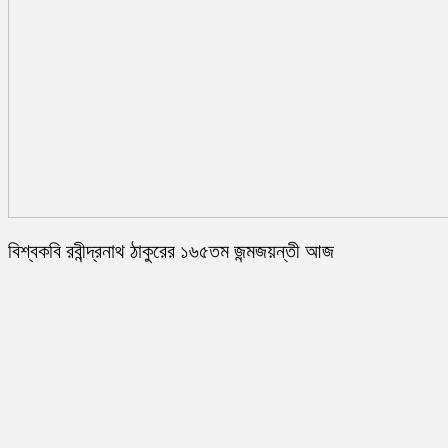
বিশ্বকবি রবীন্দ্রনাথ ঠাকুরের ১৬৫তম জন্মজয়ন্তী আজ