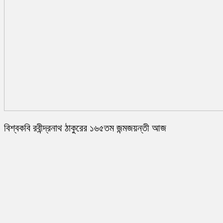
বিশ্বকবি রবীন্দ্রনাথ ঠাকুরের ১৬৫তম জন্মজয়ন্তী আজ