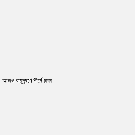
আজও বায়ুদূষণে শীর্ষে ঢাকা