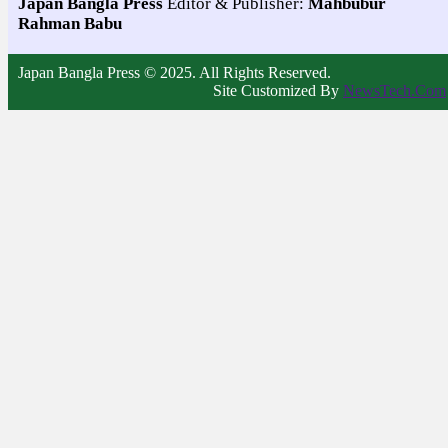
Japan Bangla Press
Editor & Publisher:
Mahbubur
Rahman Babu
Japan Bangla Press © 2025. All Rights Reserved.
Site Customized By
NewsTech.Com