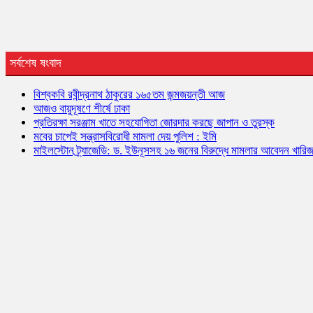
সর্বশেষ ষংবাদ
বিশ্বকবি রবীন্দ্রনাথ ঠাকুরের ১৬৫তম জন্মজয়ন্তী আজ
আজও বায়ুদূষণে শীর্ষে ঢাকা
প্রতিরক্ষা সরঞ্জাম খাতে সহযোগিতা জোরদার করছে জাপান ও তুরস্ক
মবের চাপেই সন্ত্রাসবিরোধী মামলা দেয় পুলিশ : ইমি
মাইলস্টোন ট্র্যাজেডি: ড. ইউনূসসহ ১৬ জনের বিরুদ্ধে মামলার আবেদন খারি