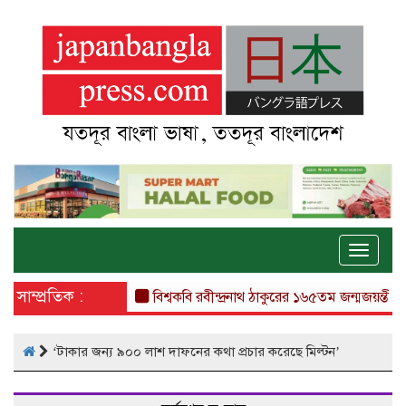
Toggle
naviga
সাম্প্রতিক :
বিশ্বকবি রবীন্দ্রনাথ ঠাকুরের ১৬৫তম জন্মজয়ন্তী আজ
‘টাকার জন্য ৯০০ লাশ দাফনের কথা প্রচার করেছে মিল্টন’