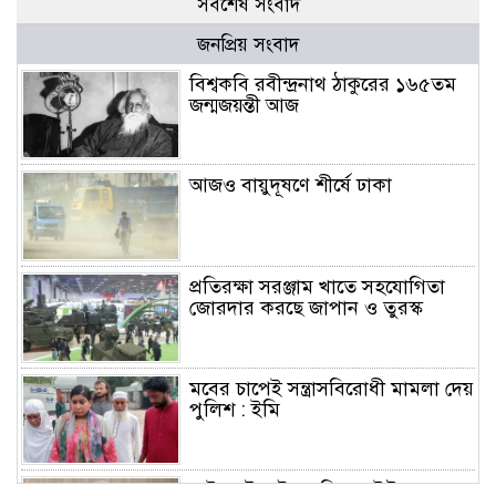
সর্বশেষ সংবাদ
জনপ্রিয় সংবাদ
বিশ্বকবি রবীন্দ্রনাথ ঠাকুরের ১৬৫তম
জন্মজয়ন্তী আজ
আজও বায়ুদূষণে শীর্ষে ঢাকা
প্রতিরক্ষা সরঞ্জাম খাতে সহযোগিতা
জোরদার করছে জাপান ও তুরস্ক
মবের চাপেই সন্ত্রাসবিরোধী মামলা দেয়
পুলিশ : ইমি
মাইলস্টোন ট্র্যাজেডি: ড. ইউনূসসহ ১৬