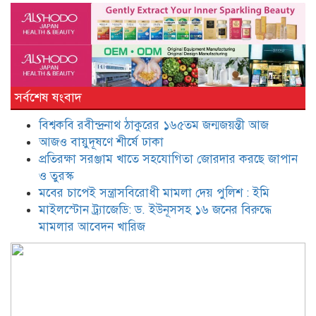
জনের বিরুদ্ধে মামলার আবেদন খারিজ
সাংবাদিক হওয়ার নীতিমালা চান
ডিসিরা : ডা. জাহেদ উর রহমান
সর্বশেষ ষংবাদ
বিশ্বকবি রবীন্দ্রনাথ ঠাকুরের ১৬৫তম জন্মজয়ন্তী আজ
মুফতি আমির হামজাকে উদ্দেশ করে
‘ভুয়া ভুয়া’ স্লোগান
আজও বায়ুদূষণে শীর্ষে ঢাকা
প্রতিরক্ষা সরঞ্জাম খাতে সহযোগিতা জোরদার করছে জাপান
ও তুরস্ক
তাপস-নানকসহ ২৮ জনের বিরুদ্ধে
মবের চাপেই সন্ত্রাসবিরোধী মামলা দেয় পুলিশ : ইমি
অভিযোগ গঠন আদেশ আজ
মাইলস্টোন ট্র্যাজেডি: ড. ইউনূসসহ ১৬ জনের বিরুদ্ধে
মামলার আবেদন খারিজ
বাংলাদেশ-উজবেকিস্তান রুটে ফ্লাইট
চালুর অনুরোধ জানালেন অর্থমন্ত্রী