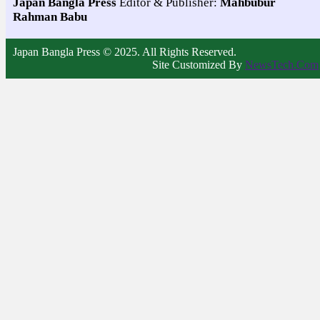
Japan Bangla Press
Editor & Publisher:
Mahbubur
Rahman Babu
Japan Bangla Press © 2025. All Rights Reserved.
Site Customized By
NewsTech.Com