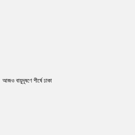
আজও বায়ুদূষণে শীর্ষে ঢাকা