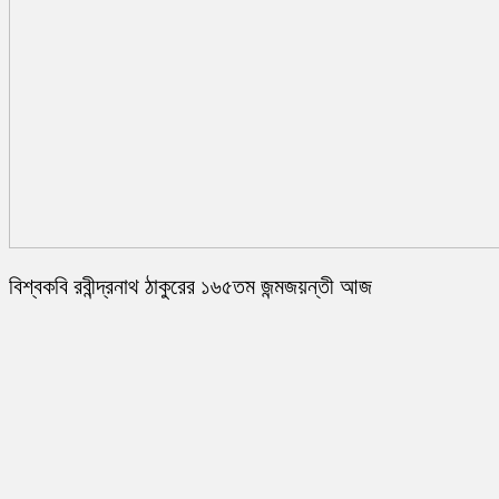
বিশ্বকবি রবীন্দ্রনাথ ঠাকুরের ১৬৫তম জন্মজয়ন্তী আজ