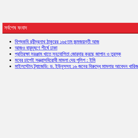
সর্বশেষ ষংবাদ
বিশ্বকবি রবীন্দ্রনাথ ঠাকুরের ১৬৫তম জন্মজয়ন্তী আজ
আজও বায়ুদূষণে শীর্ষে ঢাকা
প্রতিরক্ষা সরঞ্জাম খাতে সহযোগিতা জোরদার করছে জাপান ও তুরস্ক
মবের চাপেই সন্ত্রাসবিরোধী মামলা দেয় পুলিশ : ইমি
মাইলস্টোন ট্র্যাজেডি: ড. ইউনূসসহ ১৬ জনের বিরুদ্ধে মামলার আবেদন খারি