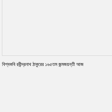
বিশ্বকবি রবীন্দ্রনাথ ঠাকুরের ১৬৫তম জন্মজয়ন্তী আজ