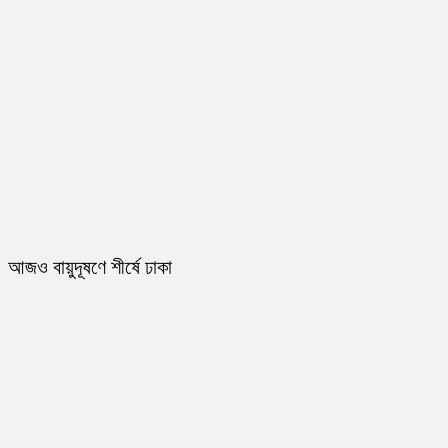
আজও বায়ুদূষণে শীর্ষে ঢাকা