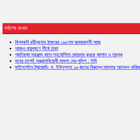
সর্বশেষ ষংবাদ
বিশ্বকবি রবীন্দ্রনাথ ঠাকুরের ১৬৫তম জন্মজয়ন্তী আজ
আজও বায়ুদূষণে শীর্ষে ঢাকা
প্রতিরক্ষা সরঞ্জাম খাতে সহযোগিতা জোরদার করছে জাপান ও তুরস্ক
মবের চাপেই সন্ত্রাসবিরোধী মামলা দেয় পুলিশ : ইমি
মাইলস্টোন ট্র্যাজেডি: ড. ইউনূসসহ ১৬ জনের বিরুদ্ধে মামলার আবেদন খারি