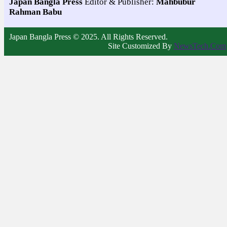
Japan Bangla Press
Editor & Publisher:
Mahbubur
Rahman Babu
Japan Bangla Press © 2025. All Rights Reserved.
Site Customized By
NewsTech.Com