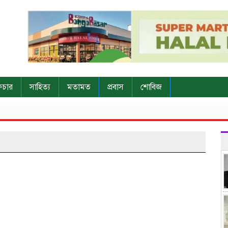
িচার
সাহিত্য
মতামত
প্রবাস
শোবিজ