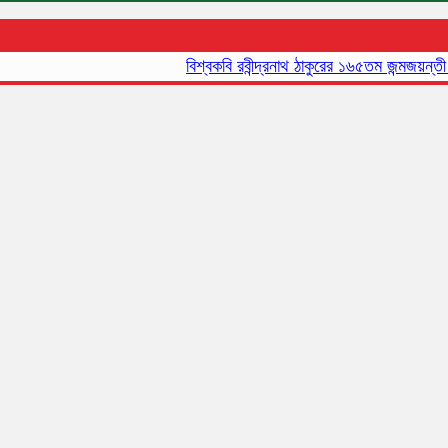
বিশ্বকবি রবীন্দ্রনাথ ঠাকুরের ১৬৫তম জন্মজয়ন্তী আ