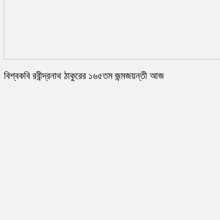
বিশ্বকবি রবীন্দ্রনাথ ঠাকুরের ১৬৫তম জন্মজয়ন্তী আজ