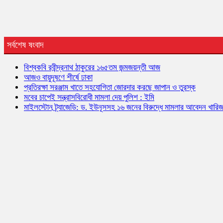
সর্বশেষ ষংবাদ
বিশ্বকবি রবীন্দ্রনাথ ঠাকুরের ১৬৫তম জন্মজয়ন্তী আজ
আজও বায়ুদূষণে শীর্ষে ঢাকা
প্রতিরক্ষা সরঞ্জাম খাতে সহযোগিতা জোরদার করছে জাপান ও তুরস্ক
মবের চাপেই সন্ত্রাসবিরোধী মামলা দেয় পুলিশ : ইমি
মাইলস্টোন ট্র্যাজেডি: ড. ইউনূসসহ ১৬ জনের বিরুদ্ধে মামলার আবেদন খারি