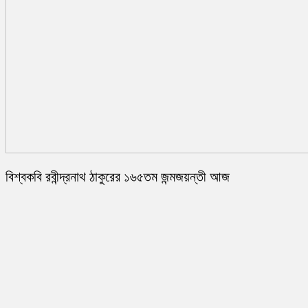
বিশ্বকবি রবীন্দ্রনাথ ঠাকুরের ১৬৫তম জন্মজয়ন্তী আজ