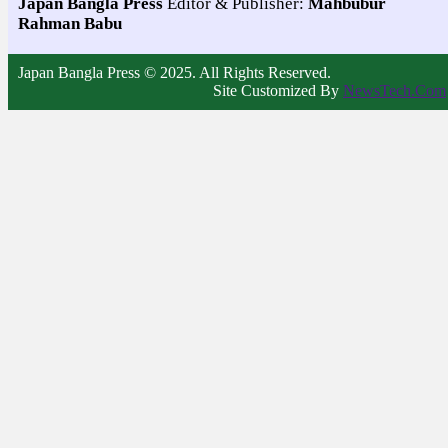
Japan Bangla Press
Editor & Publisher:
Mahbubur
Rahman Babu
Japan Bangla Press © 2025. All Rights Reserved.
Site Customized By
NewsTech.Com