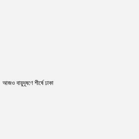
আজও বায়ুদূষণে শীর্ষে ঢাকা