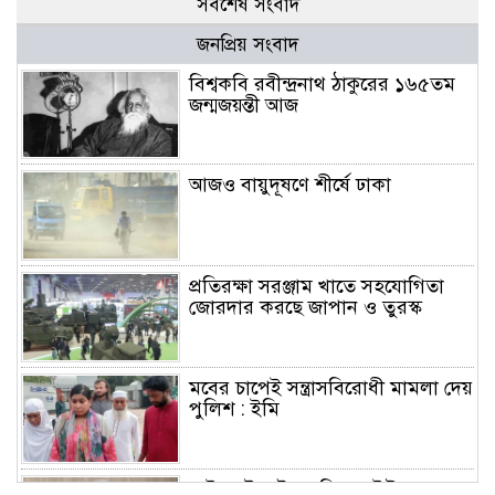
সর্বশেষ সংবাদ
জনপ্রিয় সংবাদ
বিশ্বকবি রবীন্দ্রনাথ ঠাকুরের ১৬৫তম
জন্মজয়ন্তী আজ
আজও বায়ুদূষণে শীর্ষে ঢাকা
প্রতিরক্ষা সরঞ্জাম খাতে সহযোগিতা
জোরদার করছে জাপান ও তুরস্ক
মবের চাপেই সন্ত্রাসবিরোধী মামলা দেয়
পুলিশ : ইমি
মাইলস্টোন ট্র্যাজেডি: ড. ইউনূসসহ ১৬