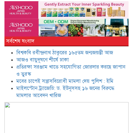
জনের বিরুদ্ধে মামলার আবেদন খারিজ
সাংবাদিক হওয়ার নীতিমালা চান
ডিসিরা : ডা. জাহেদ উর রহমান
সর্বশেষ ষংবাদ
বিশ্বকবি রবীন্দ্রনাথ ঠাকুরের ১৬৫তম জন্মজয়ন্তী আজ
মুফতি আমির হামজাকে উদ্দেশ করে
‘ভুয়া ভুয়া’ স্লোগান
আজও বায়ুদূষণে শীর্ষে ঢাকা
প্রতিরক্ষা সরঞ্জাম খাতে সহযোগিতা জোরদার করছে জাপান
ও তুরস্ক
তাপস-নানকসহ ২৮ জনের বিরুদ্ধে
মবের চাপেই সন্ত্রাসবিরোধী মামলা দেয় পুলিশ : ইমি
অভিযোগ গঠন আদেশ আজ
মাইলস্টোন ট্র্যাজেডি: ড. ইউনূসসহ ১৬ জনের বিরুদ্ধে
মামলার আবেদন খারিজ
বাংলাদেশ-উজবেকিস্তান রুটে ফ্লাইট
চালুর অনুরোধ জানালেন অর্থমন্ত্রী