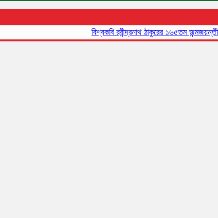
বিশ্বকবি রবীন্দ্রনাথ ঠাকুরের ১৬৫তম জন্মজয়ন্তী আজ