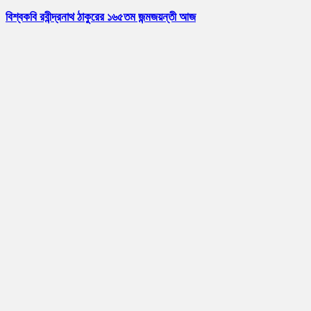
বিশ্বকবি রবীন্দ্রনাথ ঠাকুরের ১৬৫তম জন্মজয়ন্তী আজ