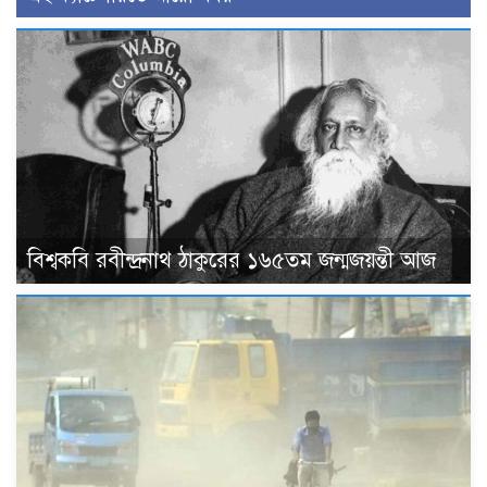
বিশ্বকবি রবীন্দ্রনাথ ঠাকুরের ১৬৫তম জন্মজয়ন্তী আজ