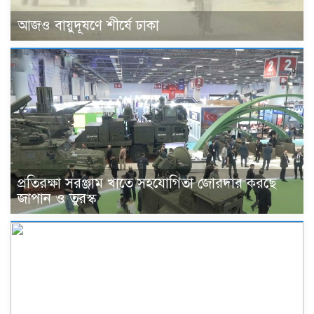
আজও বায়ুদূষণে শীর্ষে ঢাকা
প্রতিরক্ষা সরঞ্জাম খাতে সহযোগিতা জোরদার করছে
জাপান ও তুরস্ক