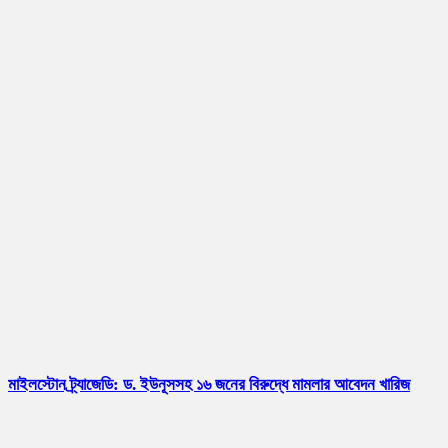
মাইলস্টোন ট্র্যাজেডি: ড. ইউনূসসহ ১৬ জনের বিরুদ্ধে মামলার আবেদন খারিজ