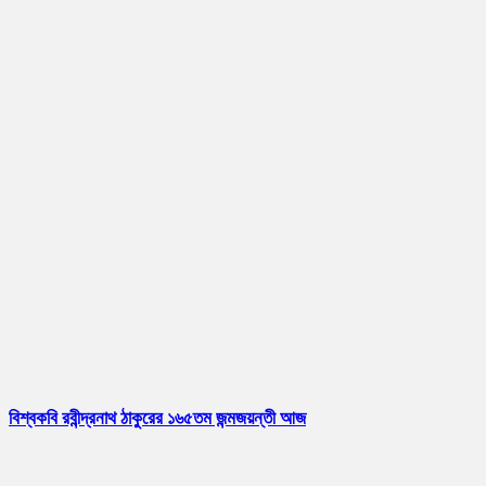
বিশ্বকবি রবীন্দ্রনাথ ঠাকুরের ১৬৫তম জন্মজয়ন্তী আজ