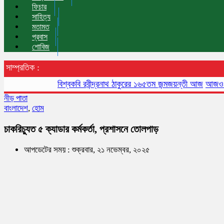
ফিচার
সাহিত্য
মতামত
প্রবাস
শোবিজ
সাম্প্রতিক :
বিশ্বকবি রবীন্দ্রনাথ ঠাকুরের ১৬৫তম জন্মজয়ন্তী আজ
আজও বায়ুদূষণে
নীড় পাতা
বাংলাদেশ
,
হোম
চাকরিচ্যুত ৫ ক্যাডার কর্মকর্তা, প্রশাসনে তোলপাড়
আপডেটের সময় : শুক্রবার, ২১ নভেম্বর, ২০২৫