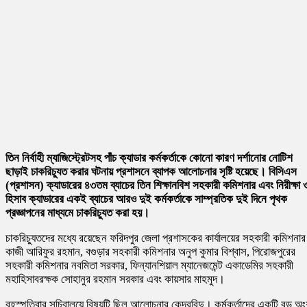
তিন নির্বাহী ম্যাজিস্ট্রেটসহ পাঁচ ক্যাডার কর্মকর্তাকে কোনো কারণ দর্শানোর নোটিশ
ছাড়াই চাকরিচ্যুত করার ঘটনায় প্রশাসনে ব্যাপক আলোচনার সৃষ্টি হয়েছে। বিসিএস
(প্রশাসন) ক্যাডারের ৪৩তম ব্যাচের তিন শিক্ষানবিশ সহকারী কমিশনার এবং নিরীক্ষা 
হিসাব ক্যাডারের একই ব্যাচের আরও দুই কর্মকর্তাকে সাম্প্রতিক দুই দিনে পৃথক
প্রজ্ঞাপনের মাধ্যমে চাকরিচ্যুত করা হয়।
চাকরিচ্যুতদের মধ্যে রয়েছেন ফরিদপুর জেলা প্রশাসকের কার্যালয়ের সহকারী কমিশনার
কাজী আরিফুর রহমান, বগুড়ার সহকারী কমিশনার অনুপ কুমার বিশ্বাস, পিরোজপুরের
সহকারী কমিশনার নবমিতা সরকার, ফিন্যানশিয়াল ম্যানেজমেন্ট একাডেমির সহকারী
মহাহিসাবরক্ষক সোহানুর রহমান সরকার এবং কায়সার মাহমুদ।
বৃহস্পতিবার সচিবালয়ে বিষয়টি ছিল আলোচনার কেন্দ্রবিন্দু। কর্মকর্তাদের একটি বড় অ