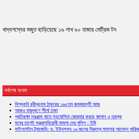
খাদ্যশস্যের মজুত ছাড়িয়েছে ১৬ লাখ ৯০ হাজার মেট্রিক টন
সর্বশেষ ষংবাদ
বিশ্বকবি রবীন্দ্রনাথ ঠাকুরের ১৬৫তম জন্মজয়ন্তী আজ
আজও বায়ুদূষণে শীর্ষে ঢাকা
প্রতিরক্ষা সরঞ্জাম খাতে সহযোগিতা জোরদার করছে জাপান ও তুরস্ক
মবের চাপেই সন্ত্রাসবিরোধী মামলা দেয় পুলিশ : ইমি
মাইলস্টোন ট্র্যাজেডি: ড. ইউনূসসহ ১৬ জনের বিরুদ্ধে মামলার আবেদন খারি