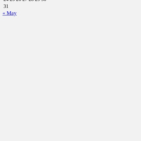
31
« May