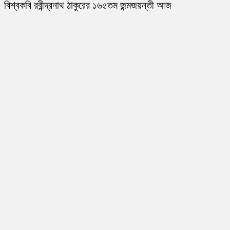
বিশ্বকবি রবীন্দ্রনাথ ঠাকুরের ১৬৫তম জন্মজয়ন্তী আজ