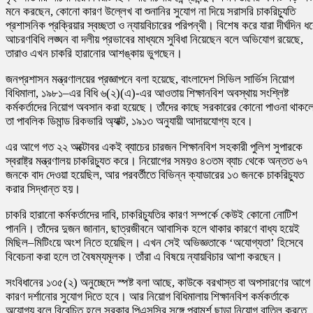
মনে করছেন, কোনো কারণ উল্লেখ বা শুনানির সুযোগ না দিয়ে সরাসরি চাকরিচ্যুতি
প্রশাসনিক প্রক্রিয়ার স্বচ্ছতা ও ন্যায়বিচারের পরিপন্থী। বিশেষ করে যারা দীর্ঘদিন ধ
আচরণবিধি লঙ্ঘন বা দলীয় প্রভাবের মাধ্যমে সুবিধা নিয়েছেন বলে অভিযোগ রয়েছে,
তারাও এখন চাকরি হারানোর আশঙ্কায় ভুগছেন।
জনপ্রশাসন মন্ত্রণালয়ের প্রজ্ঞাপনে বলা হয়েছে, বাংলাদেশ সিভিল সার্ভিস নিয়োগ
বিধিমালা, ১৯৮১–এর বিধি ৬(২)(এ)-এর আওতায় শিক্ষানবিশ অবস্থায় সংশ্লিষ্ট
কর্মকর্তাদের নিয়োগ অবসান করা হয়েছে। তাঁদের কাছে সরকারের কোনো পাওনা থাকল
তা পাবলিক ডিমান্ড রিকভারি অ্যাক্ট, ১৯১৩ অনুযায়ী আদায়যোগ্য হবে।
এর আগে গত ২২ অক্টোবর একই ব্যাচের চারজন শিক্ষানবিশ সহকারী পুলিশ সুপারকে
স্বরাষ্ট্র মন্ত্রণালয় চাকরিচ্যুত করে। নিয়োগের সময়ও ৪৩তম ব্যাচ থেকে অন্তত ৬৭
জনকে বাদ দেওয়া হয়েছিল, আর পরবর্তীতে বিভিন্ন ক্যাডারের ১৩ জনকে চাকরিচ্যুত
করার সিদ্ধান্ত হয়।
চাকরি হারানো কর্মকর্তাদের দাবি, চাকরিচ্যুতির কারণ সম্পর্কে কেউই কোনো নোটিশ
পাননি। তাঁদের দুজন জানান, ছাত্রজীবনে আবাসিক হলে থাকার কারণে বাধ্য হয়েই
মিছিল–মিটিংয়ে অংশ নিতে হয়েছিল। এখন সেই অভিজ্ঞতাকে ‘অযোগ্যতা’ হিসেবে
বিবেচনা করা হলে তা বৈষম্যমূলক। তাঁরা এ বিষয়ে ন্যায়বিচার আশা করছেন।
সংবিধানের ১৩৫(২) অনুচ্ছেদে স্পষ্ট বলা আছে, কাউকে বরখাস্ত বা অপসারণের আগে
কারণ দর্শানোর সুযোগ দিতে হবে। আর নিয়োগ বিধিমালায় শিক্ষানবিশ কর্মকর্তাকে
অযোগ্য বলে বিবেচিত হলে সরকার পিএসসির সঙ্গে পরামর্শ ছাড়া নিয়োগ বাতিল করতে