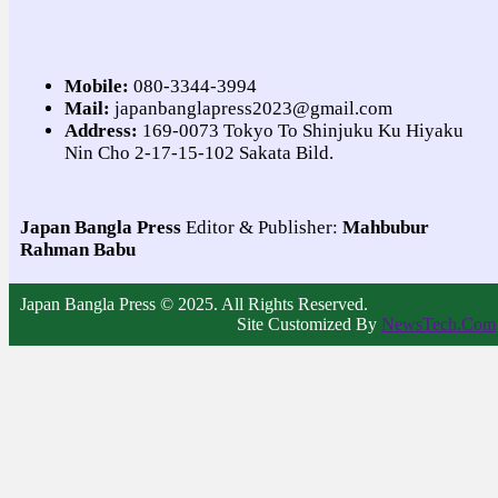
Mobile:
080-3344-3994
Mail:
japanbanglapress2023@gmail.com
Address:
169-0073 Tokyo To Shinjuku Ku Hiyaku
Nin Cho 2-17-15-102 Sakata Bild.
Japan Bangla Press
Editor & Publisher:
Mahbubur
Rahman Babu
Japan Bangla Press © 2025. All Rights Reserved.
Site Customized By
NewsTech.Com