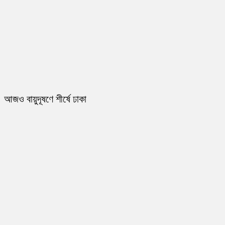
আজও বায়ুদূষণে শীর্ষে ঢাকা