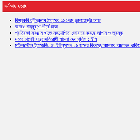
সর্বশেষ ষংবাদ
বিশ্বকবি রবীন্দ্রনাথ ঠাকুরের ১৬৫তম জন্মজয়ন্তী আজ
আজও বায়ুদূষণে শীর্ষে ঢাকা
প্রতিরক্ষা সরঞ্জাম খাতে সহযোগিতা জোরদার করছে জাপান ও তুরস্ক
মবের চাপেই সন্ত্রাসবিরোধী মামলা দেয় পুলিশ : ইমি
মাইলস্টোন ট্র্যাজেডি: ড. ইউনূসসহ ১৬ জনের বিরুদ্ধে মামলার আবেদন খারি