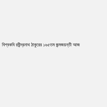
বিশ্বকবি রবীন্দ্রনাথ ঠাকুরের ১৬৫তম জন্মজয়ন্তী আজ