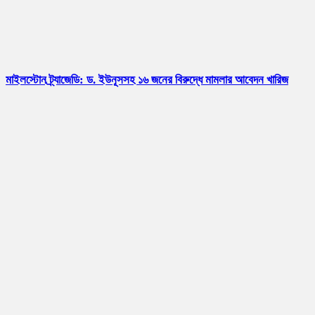
মাইলস্টোন ট্র্যাজেডি: ড. ইউনূসসহ ১৬ জনের বিরুদ্ধে মামলার আবেদন খারিজ