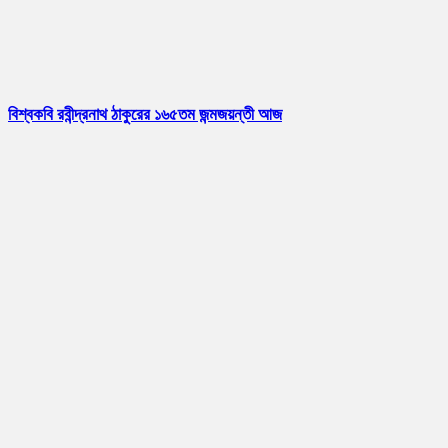
বিশ্বকবি রবীন্দ্রনাথ ঠাকুরের ১৬৫তম জন্মজয়ন্তী আজ