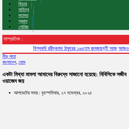
ফিচার
সাহিত্য
মতামত
প্রবাস
শোবিজ
সাম্প্রতিক :
বিশ্বকবি রবীন্দ্রনাথ ঠাকুরের ১৬৫তম জন্মজয়ন্তী আজ
আজও বায়ুদূষণে
নীড় পাতা
বাংলাদেশ
,
হোম
একটা মিথ্যা মামলা আমাদের বিরুদ্ধে সাজানো হয়েছে: বিবিসিকে সজীব
ওয়াজেদ জয়
আপডেটের সময় : বৃহস্পতিবার, ২৭ নভেম্বর, ২০২৫