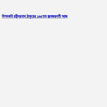
বিশ্বকবি রবীন্দ্রনাথ ঠাকুরের ১৬৫তম জন্মজয়ন্তী আজ