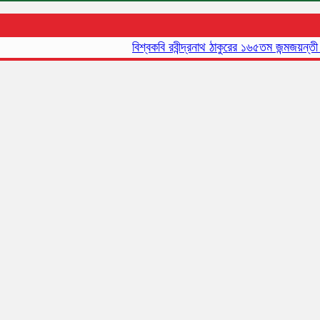
বিশ্বকবি রবীন্দ্রনাথ ঠাকুরের ১৬৫তম জন্মজয়ন্তী আজ