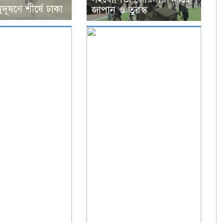
ূষণে শীর্ষে ঢাকা
জাপান ও তুরস্ক