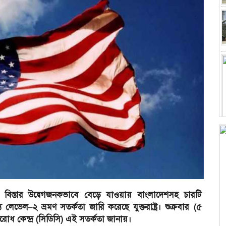
ত বিস্তার উদ্বেগজনকভাবে বেড়ে যাওয়ায় বাংলাদেশসহ চারটি
য লেভেল–২ ভ্রমণ সতর্কতা জারি করেছে যুক্তরাষ্ট্র। শুক্রবার (৫
রতিরোধ কেন্দ্র (সিডিসি) এই সতর্কতা জানায়।