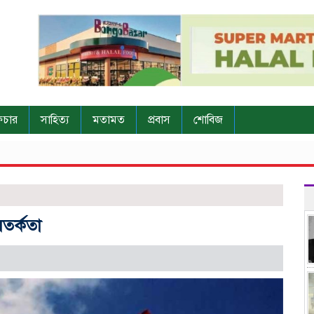
িচার
সাহিত্য
মতামত
প্রবাস
শোবিজ
সতর্কতা