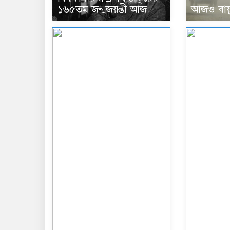
আজও বায়ুদ
১৬৫তম জন্মজয়ন্তী আজ