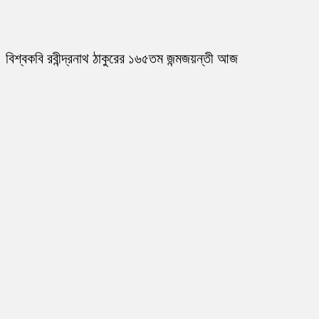
বিশ্বকবি রবীন্দ্রনাথ ঠাকুরের ১৬৫তম জন্মজয়ন্তী আজ