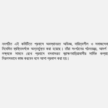
নবগঠিত এই কমিটিতে প্রবাসে অবস্থানরত অভিজ্ঞ, দায়িত্বশীল ও সমাজসেব
নিবেদিত ব্যক্তিবর্গকে অন্তর্ভুক্ত করা হয়েছে। তাঁরা সংগঠনের গঠনতন্ত্র, আদর্শ
লক্ষ্যকে সামনে রেখে প্রবাসে বসবাসরত ব্রাহ্মণবাড়িয়াবাসীর সার্বিক কল্যা
নিরলসভাবে কাজ করবেন বলে আশা প্রকাশ করা হয়।