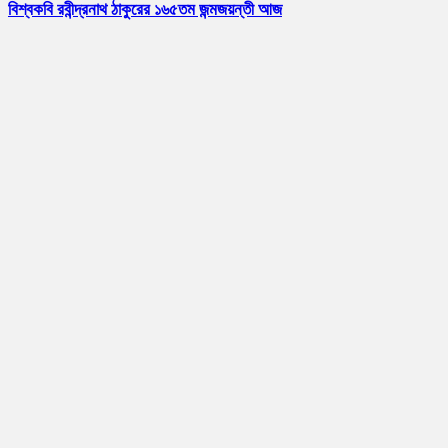
বিশ্বকবি রবীন্দ্রনাথ ঠাকুরের ১৬৫তম জন্মজয়ন্তী আজ