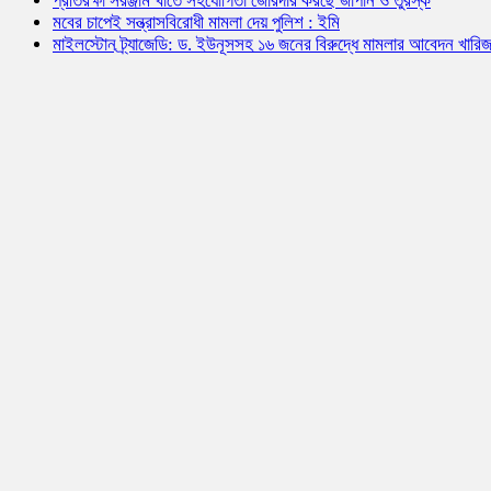
প্রতিরক্ষা সরঞ্জাম খাতে সহযোগিতা জোরদার করছে জাপান ও তুরস্ক
মবের চাপেই সন্ত্রাসবিরোধী মামলা দেয় পুলিশ : ইমি
মাইলস্টোন ট্র্যাজেডি: ড. ইউনূসসহ ১৬ জনের বিরুদ্ধে মামলার আবেদন খারি