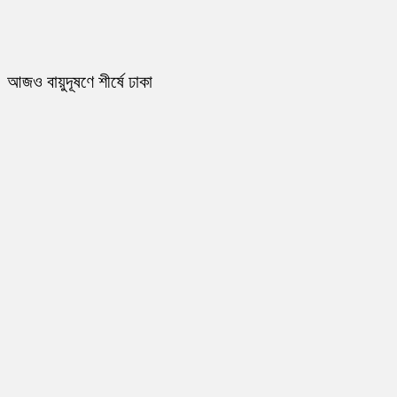
আজও বায়ুদূষণে শীর্ষে ঢাকা