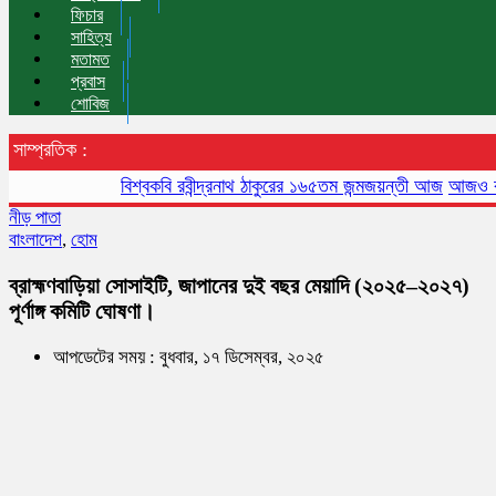
ফিচার
সাহিত্য
মতামত
প্রবাস
শোবিজ
সাম্প্রতিক :
বিশ্বকবি রবীন্দ্রনাথ ঠাকুরের ১৬৫তম জন্মজয়ন্তী আজ
আজও বায়ুদূষণ
নীড় পাতা
বাংলাদেশ
,
হোম
ব্রাহ্মণবাড়িয়া সোসাইটি, জাপানের দুই বছর মেয়াদি (২০২৫–২০২৭)
পূর্ণাঙ্গ কমিটি ঘোষণা।
আপডেটের সময় : বুধবার, ১৭ ডিসেম্বর, ২০২৫