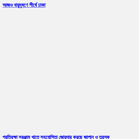
আজও বায়ুদূষণে শীর্ষে ঢাকা
প্রতিরক্ষা সরঞ্জাম খাতে সহযোগিতা জোরদার করছে জাপান ও তুরস্ক