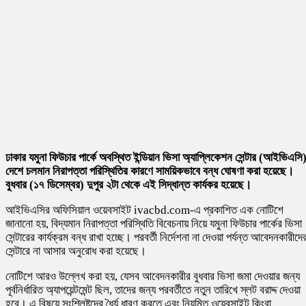
ঢাকার যমুনা ফিউচার পার্কে অবস্থিত ইন্ডিয়ান ভিসা অ্যাপ্লিকেশন সেন্টার (আইভিএসি
দেশে চলমান নিরাপত্তা পরিস্থিতির কারণে সাময়িকভাবে বন্ধ ঘোষণা করা হয়েছে।
বুধবার (১৭ ডিসেম্বর) দুপুর ২টা থেকে এই সিদ্ধান্ত কার্যকর হয়েছে।
আইভিএসির অফিসিয়াল ওয়েবসাইট ivacbd.com-এ প্রকাশিত এক নোটিশে
জানানো হয়, বিদ্যমান নিরাপত্তা পরিস্থিতি বিবেচনায় নিয়ে যমুনা ফিউচার পার্কের ভিসা
সেন্টারের কার্যক্রম বন্ধ রাখা হচ্ছে। পরবর্তী নির্দেশনা না দেওয়া পর্যন্ত আবেদনকারীদে
সেন্টারে না আসার অনুরোধ করা হয়েছে।
নোটিশে আরও উল্লেখ করা হয়, যেসব আবেদনকারীর বুধবার ভিসা জমা দেওয়ার জন্য
পূর্বনির্ধারিত অ্যাপয়েন্টমেন্ট ছিল, তাদের জন্য পরবর্তীতে নতুন তারিখে স্লট বরাদ্দ দেওয়া
হবে। এ বিষয়ে সংশ্লিষ্টদের ধৈর্য ধারণ করতে এবং নিয়মিত ওয়েবসাইট কিংবা