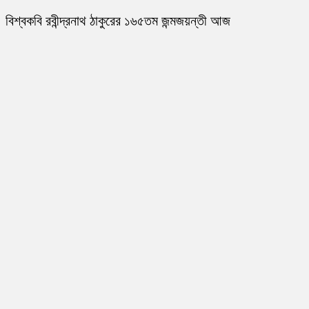
বিশ্বকবি রবীন্দ্রনাথ ঠাকুরের ১৬৫তম জন্মজয়ন্তী আজ