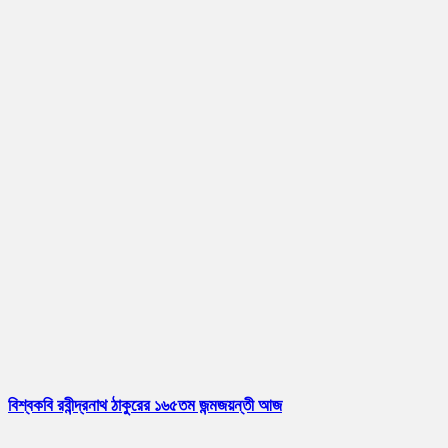
বিশ্বকবি রবীন্দ্রনাথ ঠাকুরের ১৬৫তম জন্মজয়ন্তী আজ