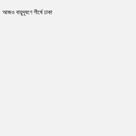
আজও বায়ুদূষণে শীর্ষে ঢাকা