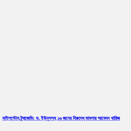
মাইলস্টোন ট্র্যাজেডি: ড. ইউনূসসহ ১৬ জনের বিরুদ্ধে মামলার আবেদন খারিজ