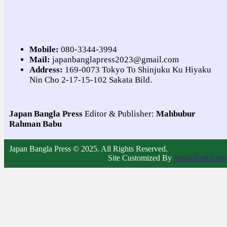
Mobile:
080-3344-3994
Mail:
japanbanglapress2023@gmail.com
Address:
169-0073 Tokyo To Shinjuku Ku Hiyaku
Nin Cho 2-17-15-102 Sakata Bild.
Japan Bangla Press
Editor & Publisher:
Mahbubur
Rahman Babu
Japan Bangla Press © 2025. All Rights Reserved.
Site Customized By
NewsTech.Com