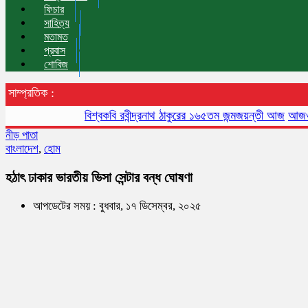
ফিচার
সাহিত্য
মতামত
প্রবাস
শোবিজ
সাম্প্রতিক :
বিশ্বকবি রবীন্দ্রনাথ ঠাকুরের ১৬৫তম জন্মজয়ন্তী আজ
আজও বায়ুদূষণ
নীড় পাতা
বাংলাদেশ
,
হোম
হঠাৎ ঢাকার ভারতীয় ভিসা সেন্টার বন্ধ ঘোষণা
আপডেটের সময় : বুধবার, ১৭ ডিসেম্বর, ২০২৫