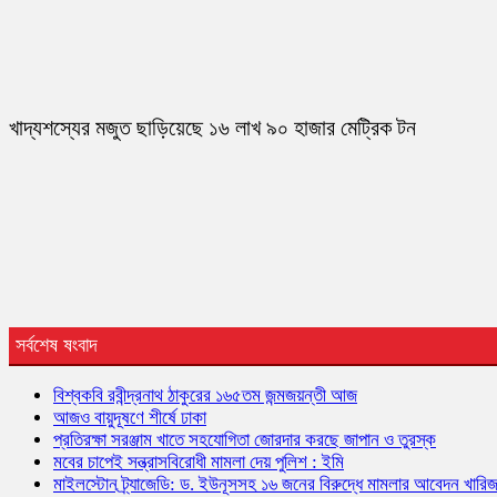
খাদ্যশস্যের মজুত ছাড়িয়েছে ১৬ লাখ ৯০ হাজার মেট্রিক টন
সর্বশেষ ষংবাদ
বিশ্বকবি রবীন্দ্রনাথ ঠাকুরের ১৬৫তম জন্মজয়ন্তী আজ
আজও বায়ুদূষণে শীর্ষে ঢাকা
প্রতিরক্ষা সরঞ্জাম খাতে সহযোগিতা জোরদার করছে জাপান ও তুরস্ক
মবের চাপেই সন্ত্রাসবিরোধী মামলা দেয় পুলিশ : ইমি
মাইলস্টোন ট্র্যাজেডি: ড. ইউনূসসহ ১৬ জনের বিরুদ্ধে মামলার আবেদন খারি