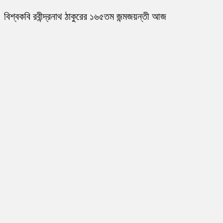
বিশ্বকবি রবীন্দ্রনাথ ঠাকুরের ১৬৫তম জন্মজয়ন্তী আজ