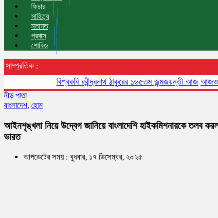
ফিচার
সাহিত্য
মতামত
প্রবাস
শোবিজ
সাম্প্রতিক :
বিশ্বকবি রবীন্দ্রনাথ ঠাকুরের ১৬৫তম জন্মজয়ন্তী আজ
আজও বায়ুদূষণে
নীড় পাতা
বাংলাদেশ
,
হোম
আইনশৃঙ্খলা নিয়ে উদ্বেগ জানিয়ে বাংলাদেশি হাইকমিশনারকে তলব কর
ভারত
আপডেটের সময় : বুধবার, ১৭ ডিসেম্বর, ২০২৫