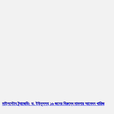
মাইলস্টোন ট্র্যাজেডি: ড. ইউনূসসহ ১৬ জনের বিরুদ্ধে মামলার আবেদন খারিজ