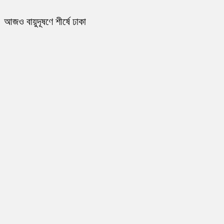
আজও বায়ুদূষণে শীর্ষে ঢাকা