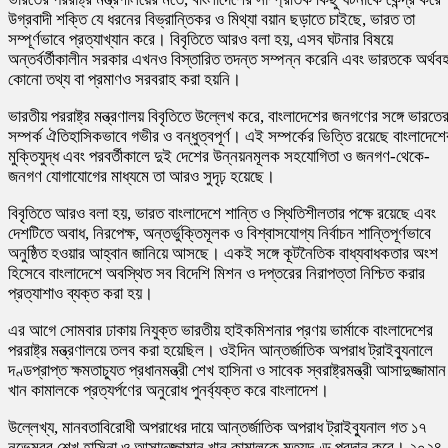
উগ্রবাদী শক্তি যে ধরনের বিভ্রান্তিকর ও মিথ্যা বয়ান ছড়াতে চাইছে, ভারত তা
সম্পূর্ণভাবে প্রত্যাখ্যান করে। বিবৃতিতে আরও বলা হয়, এসব ঘটনার বিষয়ে
অন্তর্বর্তীকালীন সরকার এখনও বিস্তারিত তদন্ত সম্পন্ন করেনি এবং ভারতকে অর্থব
কোনো তথ্য বা প্রমাণও সরবরাহ করা হয়নি।
ভারতীয় পররাষ্ট্র মন্ত্রণালয় বিবৃতিতে উল্লেখ করে, বাংলাদেশের জনগণের সঙ্গে ভারতে
সম্পর্ক ঐতিহাসিকভাবে গভীর ও বন্ধুত্বপূর্ণ। এই সম্পর্কের ভিত্তি রয়েছে বাংলাদেশে
মুক্তিযুদ্ধ এবং পরবর্তীকালে দুই দেশের উন্নয়নমূলক সহযোগিতা ও জনগণ-থেকে-
জনগণ যোগাযোগের মাধ্যমে তা আরও সুদৃঢ় হয়েছে।
বিবৃতিতে আরও বলা হয়, ভারত বাংলাদেশে শান্তি ও স্থিতিশীলতার পক্ষে রয়েছে এবং
দেশটিতে অবাধ, নিরপেক্ষ, অন্তর্ভুক্তিমূলক ও বিশ্বাসযোগ্য নির্বাচন শান্তিপূর্ণভাবে
অনুষ্ঠিত হওয়ার আহ্বান জানিয়ে আসছে। একই সঙ্গে কূটনৈতিক বাধ্যবাধকতার অংশ
হিসেবে বাংলাদেশে অবস্থিত সব বিদেশি মিশন ও দপ্তরের নিরাপত্তা নিশ্চিত করার
প্রত্যাশাও ব্যক্ত করা হয়।
এর আগে সোমবার ঢাকায় নিযুক্ত ভারতীয় হাইকমিশনার প্রণয় ভার্মাকে বাংলাদেশের
পররাষ্ট্র মন্ত্রণালয়ে তলব করা হয়েছিল। ওইদিন আন্তর্জাতিক অপরাধ ট্রাইব্যুনালে
দণ্ডপ্রাপ্ত ক্ষমতাচ্যুত প্রধানমন্ত্রী শেখ হাসিনা ও সাবেক স্বরাষ্ট্রমন্ত্রী আসাদুজ্জামান
খান কামালকে প্রত্যর্পণের অনুরোধ পুনর্ব্যক্ত করে বাংলাদেশ।
উল্লেখ্য, মানবতাবিরোধী অপরাধের দায়ে আন্তর্জাতিক অপরাধ ট্রাইব্যুনাল গত ১৭
নভেম্বর শেখ হাসিনা ও আসাদুজ্জামান খান কামালকে মৃত্যুদণ্ড প্রদান করে। ২০২৪