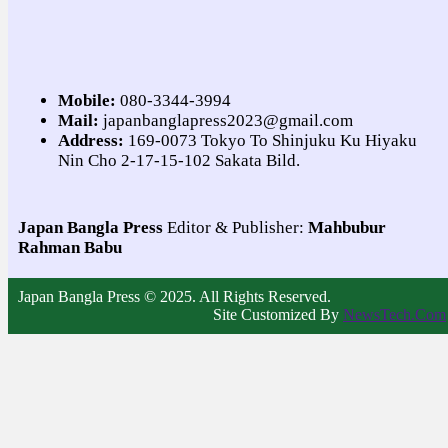
Mobile:
080-3344-3994
Mail:
japanbanglapress2023@gmail.com
Address:
169-0073 Tokyo To Shinjuku Ku Hiyaku
Nin Cho 2-17-15-102 Sakata Bild.
Japan Bangla Press
Editor & Publisher:
Mahbubur
Rahman Babu
Japan Bangla Press © 2025. All Rights Reserved.
Site Customized By
NewsTech.Com