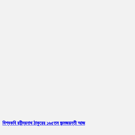
বিশ্বকবি রবীন্দ্রনাথ ঠাকুরের ১৬৫তম জন্মজয়ন্তী আজ