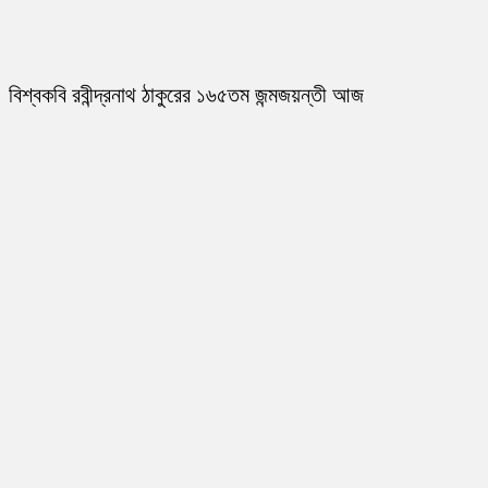
বিশ্বকবি রবীন্দ্রনাথ ঠাকুরের ১৬৫তম জন্মজয়ন্তী আজ