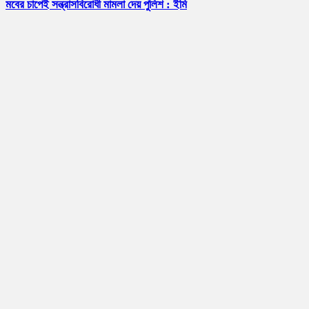
মবের চাপেই সন্ত্রাসবিরোধী মামলা দেয় পুলিশ : ইমি