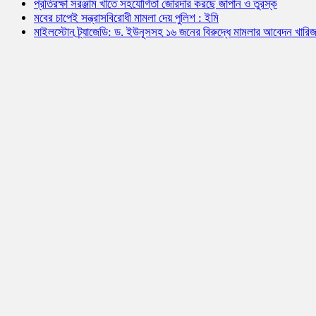
প্রতিরক্ষা সরঞ্জাম খাতে সহযোগিতা জোরদার করছে জাপান ও তুরস্ক
মবের চাপেই সন্ত্রাসবিরোধী মামলা দেয় পুলিশ : ইমি
মাইলস্টোন ট্র্যাজেডি: ড. ইউনূসসহ ১৬ জনের বিরুদ্ধে মামলার আবেদন খারি