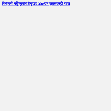
বিশ্বকবি রবীন্দ্রনাথ ঠাকুরের ১৬৫তম জন্মজয়ন্তী আজ