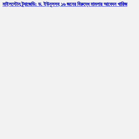
মাইলস্টোন ট্র্যাজেডি: ড. ইউনূসসহ ১৬ জনের বিরুদ্ধে মামলার আবেদন খারিজ