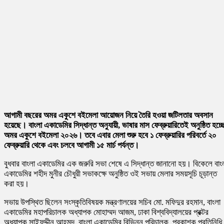
আগামী বছরের অমর একুশে বইমেলা আয়োজন নিয়ে তৈরি হওয়া জটিলতার অবসান
হয়েছে। বাংলা একাডেমির সিদ্ধান্ত অনুযায়ী, ভাষার মাস ফেব্রুয়ারিতেই অনুষ্ঠিত হচ্ছ
অমর একুশে বইমেলা ২০২৬। তবে এবার মেলা শুরু হবে ১ ফেব্রুয়ারির পরিবর্তে ২০
ফেব্রুয়ারি থেকে এবং চলবে আগামী ১৫ মার্চ পর্যন্ত।
বুধবার বাংলা একাডেমির এক জরুরি সভা শেষে এ সিদ্ধান্ত জানানো হয়। বিকেলে বাং
একাডেমির শহীদ মুনীর চৌধুরী সভাকক্ষে অনুষ্ঠিত ওই সভায় মেলার সময়সূচি চূড়ান্ত
করা হয়।
সভায় উপস্থিত ছিলেন সংস্কৃতিবিষয়ক মন্ত্রণালয়ের সচিব মো. মফিদুর রহমান, বাংলা
একাডেমির মহাপরিচালক অধ্যাপক মোহাম্মদ আজম, ঢাকা বিশ্ববিদ্যালয়ের প্রক্টর
অধ্যাপক সাইফুদ্দীন আহমদ, বাংলা একাডেমির বিভিন্ন পরিচালক, প্রকাশক প্রতিনিধি