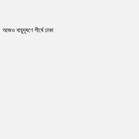
আজও বায়ুদূষণে শীর্ষে ঢাকা