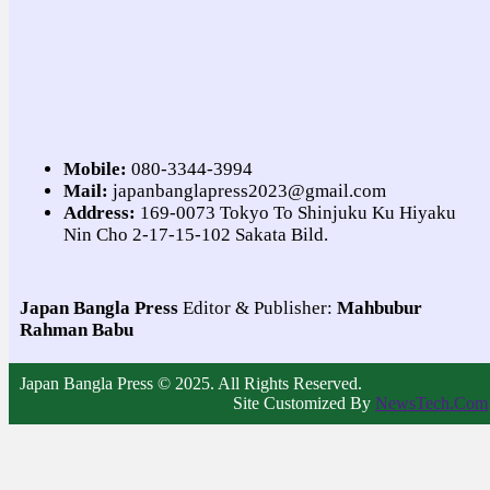
Mobile:
080-3344-3994
Mail:
japanbanglapress2023@gmail.com
Address:
169-0073 Tokyo To Shinjuku Ku Hiyaku
Nin Cho 2-17-15-102 Sakata Bild.
Japan Bangla Press
Editor & Publisher:
Mahbubur
Rahman Babu
Japan Bangla Press © 2025. All Rights Reserved.
Site Customized By
NewsTech.Com