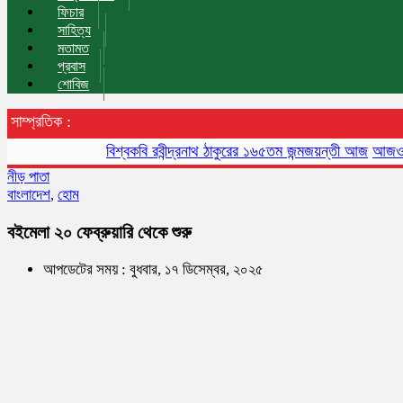
ফিচার
সাহিত্য
মতামত
প্রবাস
শোবিজ
সাম্প্রতিক :
বিশ্বকবি রবীন্দ্রনাথ ঠাকুরের ১৬৫তম জন্মজয়ন্তী আজ
আজও বায়ুদূষণ
নীড় পাতা
বাংলাদেশ
,
হোম
বইমেলা ২০ ফেব্রুয়ারি থেকে শুরু
আপডেটের সময় : বুধবার, ১৭ ডিসেম্বর, ২০২৫