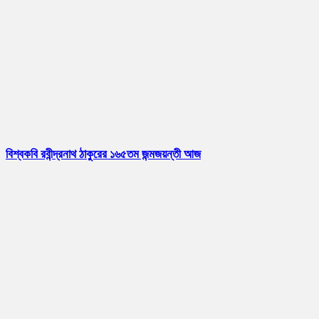
বিশ্বকবি রবীন্দ্রনাথ ঠাকুরের ১৬৫তম জন্মজয়ন্তী আজ