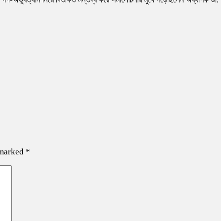
 marked
*