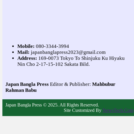
Mobile:
080-3344-3994
Mail:
japanbanglapress2023@gmail.com
Address:
169-0073 Tokyo To Shinjuku Ku Hiyaku
Nin Cho 2-17-15-102 Sakata Bild.
Japan Bangla Press
Editor & Publisher:
Mahbubur
Rahman Babu
Japan Bangla Press © 2025. All Rights Reserved.
Site Customized By
NewsTech.Com