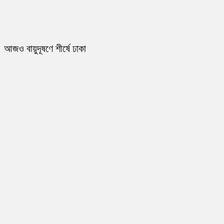
আজও বায়ুদূষণে শীর্ষে ঢাকা