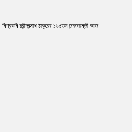
বিশ্বকবি রবীন্দ্রনাথ ঠাকুরের ১৬৫তম জন্মজয়ন্তী আজ