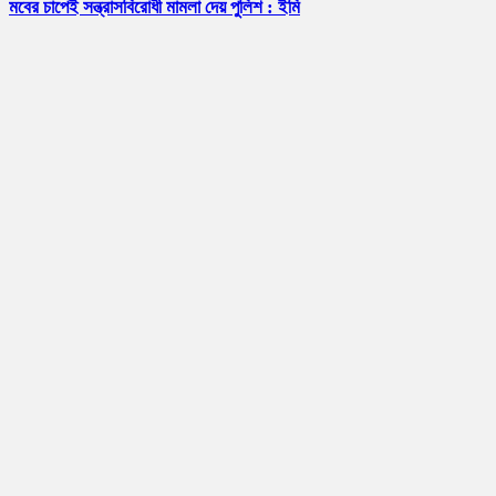
মবের চাপেই সন্ত্রাসবিরোধী মামলা দেয় পুলিশ : ইমি