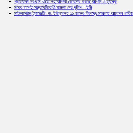
প্রতিরক্ষা সরঞ্জাম খাতে সহযোগিতা জোরদার করছে জাপান ও তুরস্ক
মবের চাপেই সন্ত্রাসবিরোধী মামলা দেয় পুলিশ : ইমি
মাইলস্টোন ট্র্যাজেডি: ড. ইউনূসসহ ১৬ জনের বিরুদ্ধে মামলার আবেদন খারি