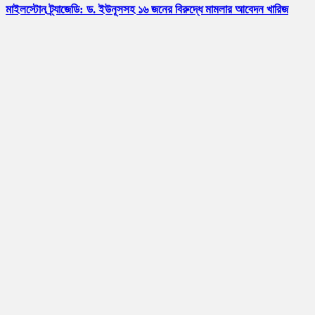
মাইলস্টোন ট্র্যাজেডি: ড. ইউনূসসহ ১৬ জনের বিরুদ্ধে মামলার আবেদন খারিজ