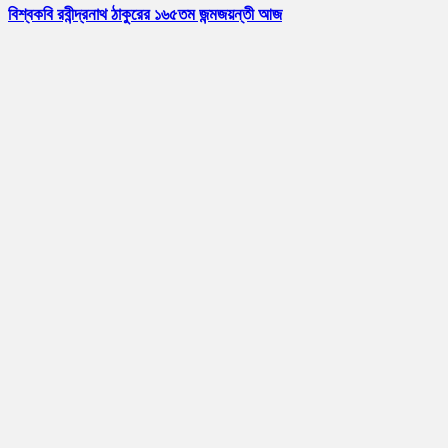
বিশ্বকবি রবীন্দ্রনাথ ঠাকুরের ১৬৫তম জন্মজয়ন্তী আজ