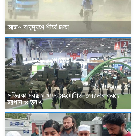
আজও বায়ুদূষণে শীর্ষে ঢাকা
প্রতিরক্ষা সরঞ্জাম খাতে সহযোগিতা জোরদার করছে
জাপান ও তুরস্ক