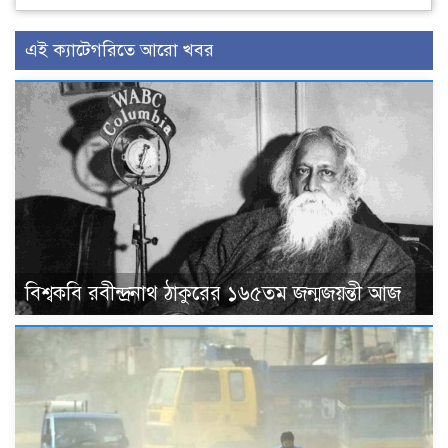
এই ক্যাটেগরিতে আরো খবর
বিশ্বকবি রবীন্দ্রনাথ ঠাকুরের ১৬৫তম জন্মজয়ন্তী আজ