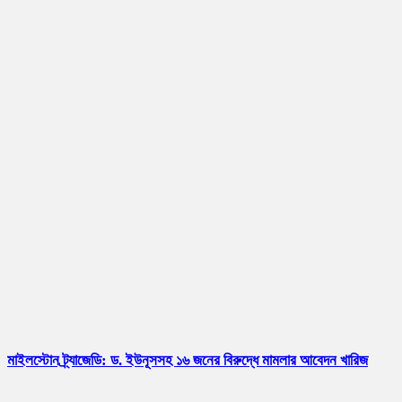
মাইলস্টোন ট্র্যাজেডি: ড. ইউনূসসহ ১৬ জনের বিরুদ্ধে মামলার আবেদন খারিজ