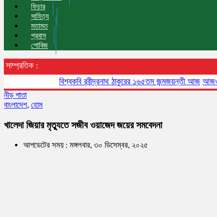
ফিচার
সাহিত্য
মতামত
প্রবাস
শোবিজ
সাম্প্রতিক :
বিশ্বকবি রবীন্দ্রনাথ ঠাকুরের ১৬৫তম জন্মজয়ন্তী আজ
আজও বায়ুদূ
নীড় পাতা
বাংলাদেশ
,
হোম
খালেদা জিয়ার মৃত্যুতে সজীব ওয়াজেদ জয়ের সমবেদনা
আপডেটের সময় : মঙ্গলবার, ৩০ ডিসেম্বর, ২০২৫