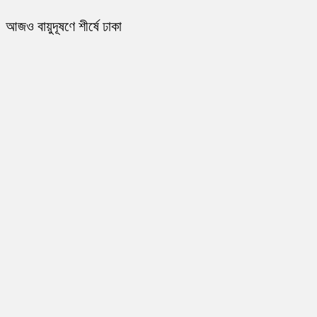
আজও বায়ুদূষণে শীর্ষে ঢাকা