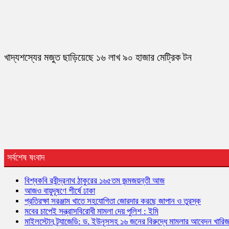
খাদ্যশস্যের মজুত ছাড়িয়েছে ১৬ লাখ ৯০ হাজার মেট্রিক টন
সর্বশেষ ষংবাদ
বিশ্বকবি রবীন্দ্রনাথ ঠাকুরের ১৬৫তম জন্মজয়ন্তী আজ
আজও বায়ুদূষণে শীর্ষে ঢাকা
প্রতিরক্ষা সরঞ্জাম খাতে সহযোগিতা জোরদার করছে জাপান ও তুরস্ক
মবের চাপেই সন্ত্রাসবিরোধী মামলা দেয় পুলিশ : ইমি
মাইলস্টোন ট্র্যাজেডি: ড. ইউনূসসহ ১৬ জনের বিরুদ্ধে মামলার আবেদন খারি