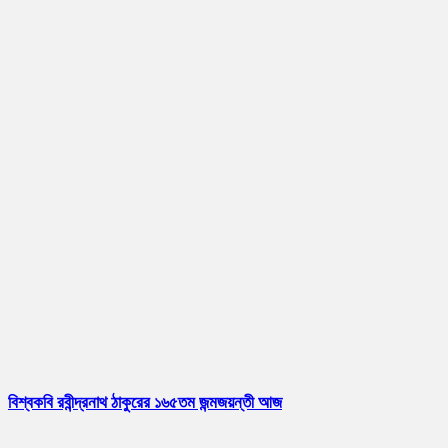
বিশ্বকবি রবীন্দ্রনাথ ঠাকুরের ১৬৫তম জন্মজয়ন্তী আজ