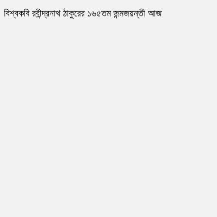
বিশ্বকবি রবীন্দ্রনাথ ঠাকুরের ১৬৫তম জন্মজয়ন্তী আজ