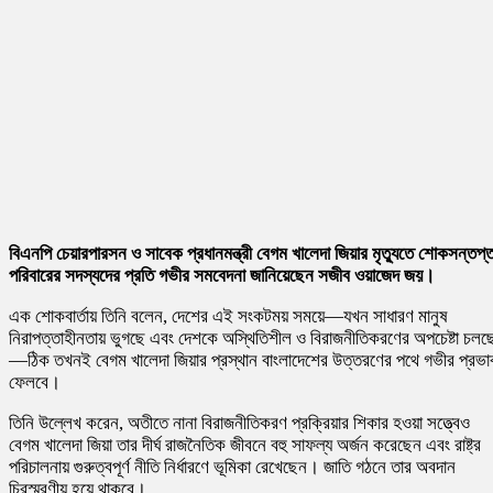
বিএনপি চেয়ারপারসন ও সাবেক প্রধানমন্ত্রী বেগম খালেদা জিয়ার মৃত্যুতে শোকসন্তপ্
পরিবারের সদস্যদের প্রতি গভীর সমবেদনা জানিয়েছেন সজীব ওয়াজেদ জয়।
এক শোকবার্তায় তিনি বলেন, দেশের এই সংকটময় সময়ে—যখন সাধারণ মানুষ
নিরাপত্তাহীনতায় ভুগছে এবং দেশকে অস্থিতিশীল ও বিরাজনীতিকরণের অপচেষ্টা চলছ
—ঠিক তখনই বেগম খালেদা জিয়ার প্রস্থান বাংলাদেশের উত্তরণের পথে গভীর প্রভা
ফেলবে।
তিনি উল্লেখ করেন, অতীতে নানা বিরাজনীতিকরণ প্রক্রিয়ার শিকার হওয়া সত্ত্বেও
বেগম খালেদা জিয়া তার দীর্ঘ রাজনৈতিক জীবনে বহু সাফল্য অর্জন করেছেন এবং রাষ্ট্র
পরিচালনায় গুরুত্বপূর্ণ নীতি নির্ধারণে ভূমিকা রেখেছেন। জাতি গঠনে তার অবদান
চিরস্মরণীয় হয়ে থাকবে।