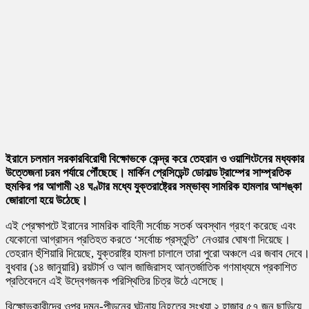
ইরানে চলমান সরকারবিরোধী বিক্ষোভকে কেন্দ্র করে তেহরান ও ওয়াশিংটনের মধ্যকার
উত্তেজনা চরম পর্যায়ে পৌঁছেছে। মার্কিন প্রেসিডেন্ট ডোনাল্ড ট্রাম্পের সাম্প্রতিক
হুমকির পর আগামী ২৪ ঘণ্টার মধ্যে যুক্তরাষ্ট্রের সম্ভাব্য সামরিক হামলার আশঙ্কা
জোরালো হয়ে উঠেছে।
এই প্রেক্ষাপটে ইরানের সামরিক বাহিনী সর্বোচ্চ সতর্ক অবস্থান গ্রহণ করেছে এবং
যেকোনো আগ্রাসন প্রতিহত করতে ‘সর্বোচ্চ প্রস্তুতি’ নেওয়ার ঘোষণা দিয়েছে।
তেহরান হুঁশিয়ারি দিয়েছে, যুক্তরাষ্ট্র হামলা চালালে তারা পুরো অঞ্চলে এর জবাব দেবে
বুধবার (১৪ জানুয়ারি) রয়টার্স ও আল জাজিরাসহ আন্তর্জাতিক গণমাধ্যমে প্রকাশিত
প্রতিবেদনে এই উদ্বেগজনক পরিস্থিতির চিত্র উঠে এসেছে।
বিক্ষোভকারীদের ওপর দমন-পীড়নের ঘটনায় নিহতের সংখ্যা ২ হাজার ৫৭ জন ছাড়িয়ে