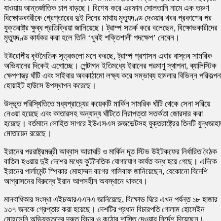
যাওয়ায় আন্তর্জাতিক চাপ বাড়ছে। বিশেষ করে এরফান সোলতানি নামে এক তরুণ
বিক্ষোভকারীকে গ্রেপ্তারের দুই দিনের মাথায় মৃত্যুদণ্ড দেওয়ার খবর প্রকাশের পর
যুক্তরাষ্ট্র ক্ষুব্ধ প্রতিক্রিয়া জানিয়েছে। ট্রাম্প সতর্ক করে বলেছেন, বিক্ষোভকারীদের
মৃত্যুদণ্ড কার্যকর করা হলে তিনি ‘খুবই শক্তিশালী পদক্ষেপ’ নেবেন।
ইউরোপীয় কূটনৈতিক সূত্রগুলো মনে করছে, ট্রাম্প প্রশাসন এবার বাস্তব সামরিক
অভিযানের দিকেই এগোচ্ছে। পেন্টাগন ইতিমধ্যে ইরানের পরমাণু স্থাপনা, ব্যালিস্টিক
ক্ষেপণাস্ত্র ঘাঁটি এবং সাইবার অবকাঠামো লক্ষ্য করে সম্ভাব্য হামলার বিভিন্ন পরিকল্পন
হোয়াইট হাউসে উপস্থাপন করেছে।
উদ্ভূত পরিস্থিতিতে মধ্যপ্রাচ্যের কয়েকটি মার্কিন সামরিক ঘাঁটি থেকে সেনা সরিয়ে
নেওয়া হয়েছে এবং কাতারসহ অন্যান্য ঘাঁটিতে নিরাপত্তা সতর্কতা জোরদার করা
হয়েছে। বর্তমানে লোহিত সাগরে ইউএসএস রুজভেল্টসহ যুক্তরাষ্ট্রের তিনটি যুদ্ধজাহ
মোতায়েন রয়েছে।
ইরানের পররাষ্ট্রমন্ত্রী আব্বাস আরাঘচি ও মার্কিন দূত স্টিভ উইটকফের নির্ধারিত বৈঠক
বাতিল হওয়ায় দুই দেশের মধ্যে কূটনৈতিক যোগাযোগ কার্যত বন্ধ হয়ে গেছে। এদিকে
ইরানের পার্লামেন্ট স্পিকার মোহাম্মদ বাগের গালিবাফ জানিয়েছেন, যেকোনো বিদেশি
আগ্রাসনের বিরুদ্ধে ইরান আপসহীন অবস্থানে থাকবে।
মানবাধিকার সংস্থা এইচআরএএনএ জানিয়েছে, বিক্ষোভ ঘিরে এখন পর্যন্ত ১৮ হাজার
১৩৭ জনকে গ্রেপ্তার করা হয়েছে। দেশটির প্রধান বিচারপতি গোলাম হোসেইন
মোহসেনি অভিযুক্তদের দ্রুত বিচার ও কঠোর শাস্তি দেওয়ার নির্দেশ দিয়েছেন।