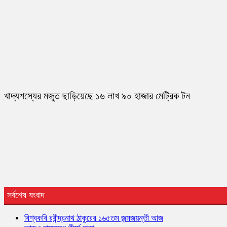
খাদ্যশস্যের মজুত ছাড়িয়েছে ১৬ লাখ ৯০ হাজার মেট্রিক টন
সর্বশেষ ষংবাদ
বিশ্বকবি রবীন্দ্রনাথ ঠাকুরের ১৬৫তম জন্মজয়ন্তী আজ