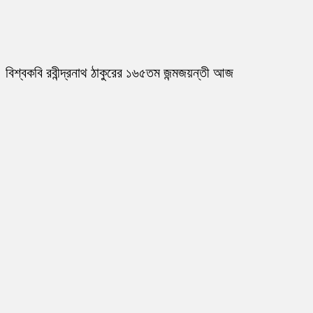
বিশ্বকবি রবীন্দ্রনাথ ঠাকুরের ১৬৫তম জন্মজয়ন্তী আজ