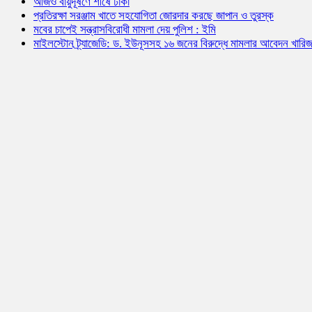
আজও বায়ুদূষণে শীর্ষে ঢাকা
প্রতিরক্ষা সরঞ্জাম খাতে সহযোগিতা জোরদার করছে জাপান ও তুরস্ক
মবের চাপেই সন্ত্রাসবিরোধী মামলা দেয় পুলিশ : ইমি
মাইলস্টোন ট্র্যাজেডি: ড. ইউনূসসহ ১৬ জনের বিরুদ্ধে মামলার আবেদন খারি