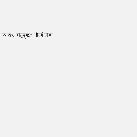
আজও বায়ুদূষণে শীর্ষে ঢাকা