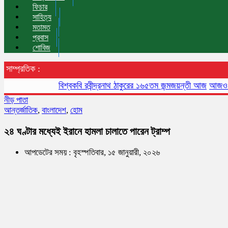
ফিচার
সাহিত্য
মতামত
প্রবাস
শোবিজ
সাম্প্রতিক :
বিশ্বকবি রবীন্দ্রনাথ ঠাকুরের ১৬৫তম জন্মজয়ন্তী আজ
আজও বায়ুদূষণে
নীড় পাতা
আন্তর্জাতিক
,
বাংলাদেশ
,
হোম
২৪ ঘণ্টার মধ্যেই ইরানে হামলা চালাতে পারেন ট্রাম্প
আপডেটের সময় : বৃহস্পতিবার, ১৫ জানুয়ারী, ২০২৬