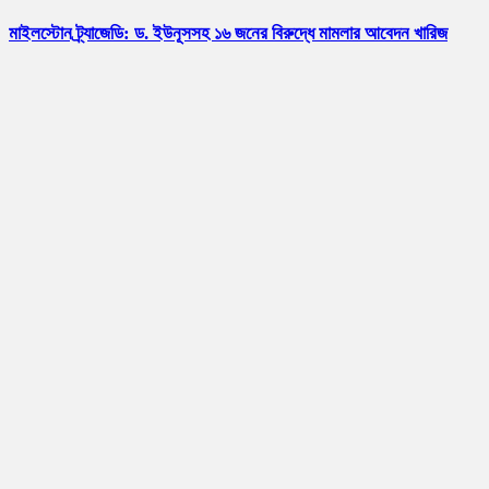
মাইলস্টোন ট্র্যাজেডি: ড. ইউনূসসহ ১৬ জনের বিরুদ্ধে মামলার আবেদন খারিজ