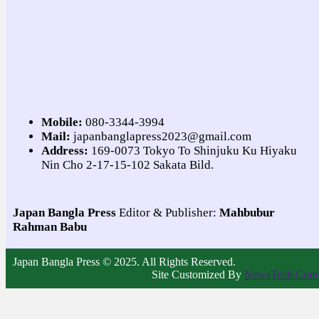
Mobile:
080-3344-3994
Mail:
japanbanglapress2023@gmail.com
Address:
169-0073 Tokyo To Shinjuku Ku Hiyaku
Nin Cho 2-17-15-102 Sakata Bild.
Japan Bangla Press
Editor & Publisher:
Mahbubur
Rahman Babu
Japan Bangla Press © 2025. All Rights Reserved.
Site Customized By
NewsTech.Com