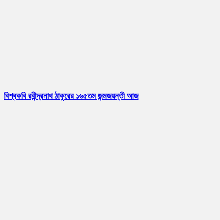
বিশ্বকবি রবীন্দ্রনাথ ঠাকুরের ১৬৫তম জন্মজয়ন্তী আজ