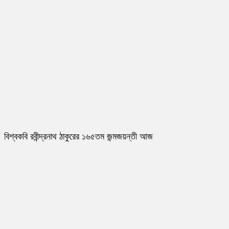
বিশ্বকবি রবীন্দ্রনাথ ঠাকুরের ১৬৫তম জন্মজয়ন্তী আজ