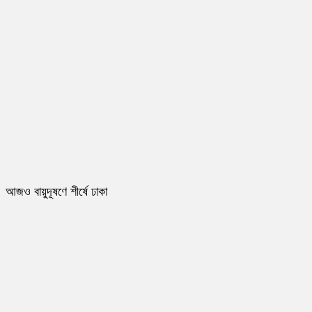
আজও বায়ুদূষণে শীর্ষে ঢাকা