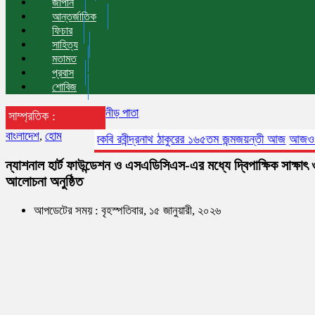
জাপান
আন্তর্জাতিক
ফিচার
সাহিত্য
মতামত
প্রবাস
শোবিজ
নীড় পাতা
সাম্প্রতিক :
বাংলাদেশ
,
হোম
বিশ্বকবি রবীন্দ্রনাথ ঠাকুরের ১৬৫তম জন্মজয়ন্তী আজ
আজও বায়ুদূষ
ন্যাশনাল হার্ট ফাউন্ডেশন ও এসএডিসিএস-এর মধ্যে দ্বিপাক্ষিক সাক্ষাৎ 
আলোচনা অনুষ্ঠিত
আপডেটের সময় : বৃহস্পতিবার, ১৫ জানুয়ারী, ২০২৬