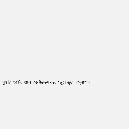
মুফতি আমির হামজাকে উদ্দেশ করে ‘ভুয়া ভুয়া’ স্লোগান