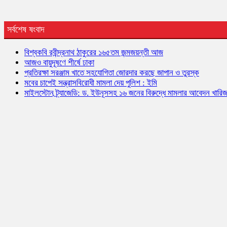
সর্বশেষ ষংবাদ
বিশ্বকবি রবীন্দ্রনাথ ঠাকুরের ১৬৫তম জন্মজয়ন্তী আজ
আজও বায়ুদূষণে শীর্ষে ঢাকা
প্রতিরক্ষা সরঞ্জাম খাতে সহযোগিতা জোরদার করছে জাপান ও তুরস্ক
মবের চাপেই সন্ত্রাসবিরোধী মামলা দেয় পুলিশ : ইমি
মাইলস্টোন ট্র্যাজেডি: ড. ইউনূসসহ ১৬ জনের বিরুদ্ধে মামলার আবেদন খারি