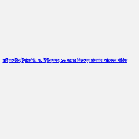
মাইলস্টোন ট্র্যাজেডি: ড. ইউনূসসহ ১৬ জনের বিরুদ্ধে মামলার আবেদন খারিজ