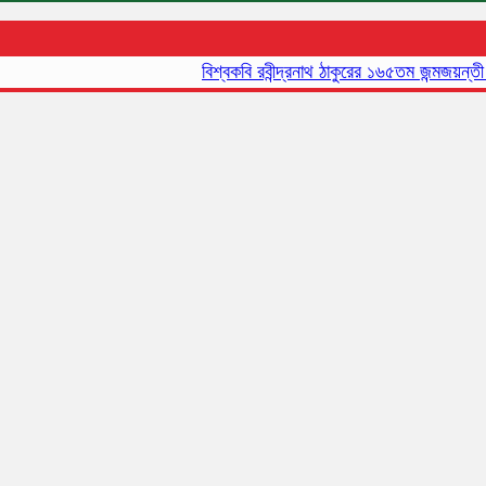
বিশ্বকবি রবীন্দ্রনাথ ঠাকুরের ১৬৫তম জন্মজয়ন্তী আজ