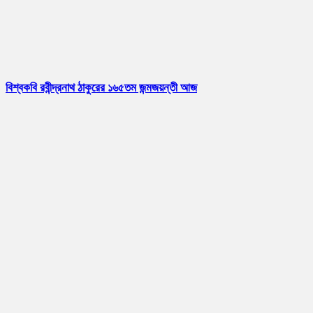
বিশ্বকবি রবীন্দ্রনাথ ঠাকুরের ১৬৫তম জন্মজয়ন্তী আজ