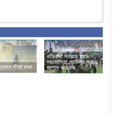
প্রতিরক্ষা সরঞ্জাম খাতে
সহযোগিতা জোরদার করছে
ূষণে শীর্ষে ঢাকা
জাপান ও তুরস্ক