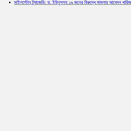
মাইলস্টোন ট্র্যাজেডি: ড. ইউনূসসহ ১৬ জনের বিরুদ্ধে মামলার আবেদন খারি