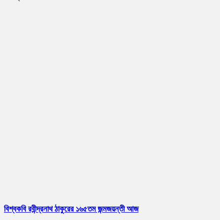
বিশ্বকবি রবীন্দ্রনাথ ঠাকুরের ১৬৫তম জন্মজয়ন্তী আজ