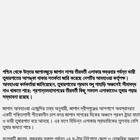
পশ্চিম থেকে উত্তর জাপানজুড়ে জাপান সাগর তীরবর্তী এলাকায় শুক্রবার পর্যন্ত ভারী
তুষারপাতের আশঙ্কা থাকায় সতর্কতা জারি করেছে দেশটির আবহাওয়া কর্তৃপক্ষ।
আবহাওয়া কর্মকর্তারা জানিয়েছেন, তুষারপাতের প্রভাব শুধু পাহাড়ি অঞ্চলেই সীমাবদ্ধ
নাও থাকতে পারে; প্রশান্তমহাসাগরের তীরবর্তী কিছু সমতল এলাকাতেও তুষার পড়ার
সম্ভাবনা রয়েছে।
জাপান আবহাওয়া এজেন্সির তথ্য অনুযায়ী, জাপান দ্বীপপুঞ্জের আশপাশে অবস্থানরত
একটি শক্তিশালী শীতকালীন চাপ বলয় জাপান সাগরের দিকের অঞ্চলে প্রবল ঠান্ডা বাত
ও ভারী তুষারপাত বয়ে আনছে। এর ফলে বিভিন্ন এলাকায় স্বাভাবিকের তুলনায় বেশি
তুষার জমতে পারে।
সংস্থাটি জানায়, শুক্রবার সকাল পর্যন্ত ২৪ ঘণ্টায় নিইগাতা জেলা ও হোকুরিকু অঞ্চলে