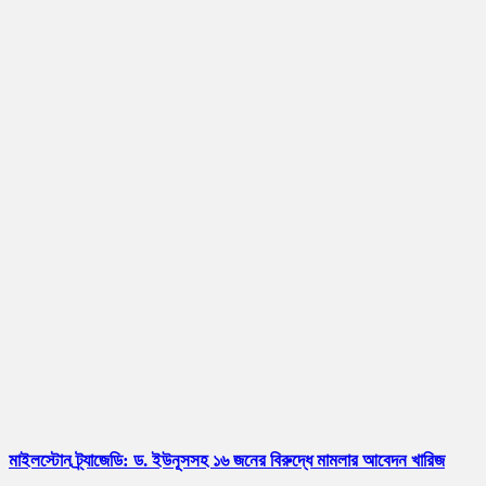
মাইলস্টোন ট্র্যাজেডি: ড. ইউনূসসহ ১৬ জনের বিরুদ্ধে মামলার আবেদন খারিজ