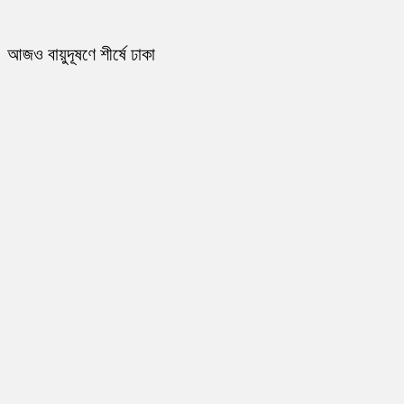
আজও বায়ুদূষণে শীর্ষে ঢাকা