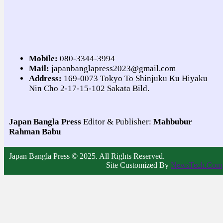
Mobile:
080-3344-3994
Mail:
japanbanglapress2023@gmail.com
Address:
169-0073 Tokyo To Shinjuku Ku Hiyaku
Nin Cho 2-17-15-102 Sakata Bild.
Japan Bangla Press
Editor & Publisher:
Mahbubur
Rahman Babu
Japan Bangla Press © 2025. All Rights Reserved.
Site Customized By
NewsTech.Com