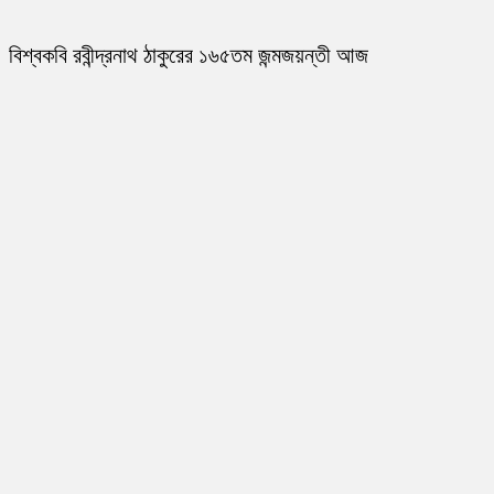
বিশ্বকবি রবীন্দ্রনাথ ঠাকুরের ১৬৫তম জন্মজয়ন্তী আজ