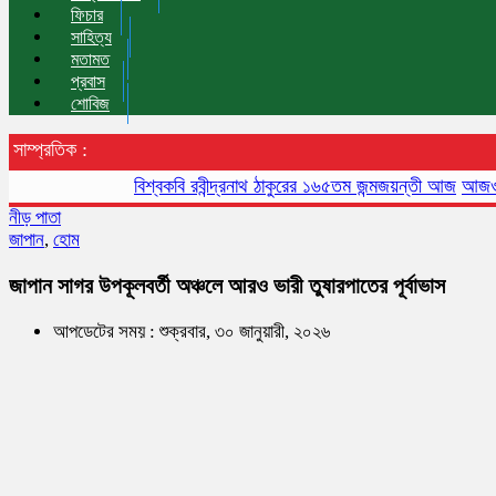
ফিচার
সাহিত্য
মতামত
প্রবাস
শোবিজ
সাম্প্রতিক :
বিশ্বকবি রবীন্দ্রনাথ ঠাকুরের ১৬৫তম জন্মজয়ন্তী আজ
আজও বায়ুদূষণ
নীড় পাতা
জাপান
,
হোম
জাপান সাগর উপকূলবর্তী অঞ্চলে আরও ভারী তুষারপাতের পূর্বাভাস
আপডেটের সময় : শুক্রবার, ৩০ জানুয়ারী, ২০২৬