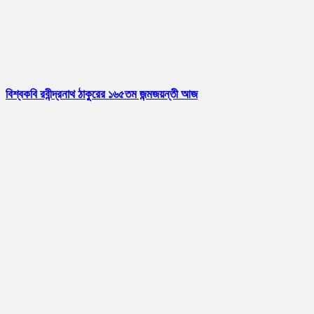
বিশ্বকবি রবীন্দ্রনাথ ঠাকুরের ১৬৫তম জন্মজয়ন্তী আজ