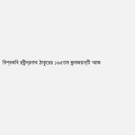
বিশ্বকবি রবীন্দ্রনাথ ঠাকুরের ১৬৫তম জন্মজয়ন্তী আজ