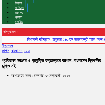
ফিচার
সাহিত্য
মতামত
প্রবাস
শোবিজ
সাম্প্রতিক :
বিশ্বকবি রবীন্দ্রনাথ ঠাকুরের ১৬৫তম জন্মজয়ন্তী আজ
আজও বায়ুদূষণে
নীড় পাতা
জাপান
,
বাংলাদেশ
,
হোম
প্রতিরক্ষা সরঞ্জাম ও প্রযুক্তি হস্তান্তরে জাপান–বাংলাদেশ দ্বিপক্ষীয়
চুক্তি সই
আপডেটের সময় : মঙ্গলবার, ৩ ফেব্রুয়ারী, ২০২৬