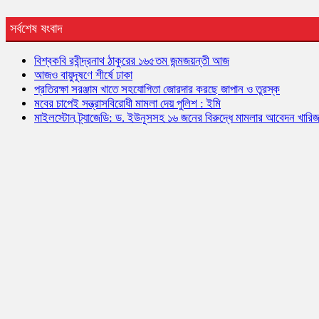
সর্বশেষ ষংবাদ
বিশ্বকবি রবীন্দ্রনাথ ঠাকুরের ১৬৫তম জন্মজয়ন্তী আজ
আজও বায়ুদূষণে শীর্ষে ঢাকা
প্রতিরক্ষা সরঞ্জাম খাতে সহযোগিতা জোরদার করছে জাপান ও তুরস্ক
মবের চাপেই সন্ত্রাসবিরোধী মামলা দেয় পুলিশ : ইমি
মাইলস্টোন ট্র্যাজেডি: ড. ইউনূসসহ ১৬ জনের বিরুদ্ধে মামলার আবেদন খারি