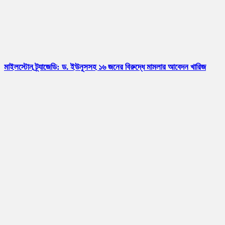
মাইলস্টোন ট্র্যাজেডি: ড. ইউনূসসহ ১৬ জনের বিরুদ্ধে মামলার আবেদন খারিজ