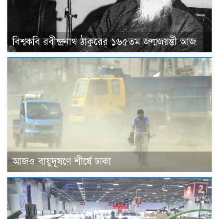
বিশ্বকবি রবীন্দ্রনাথ ঠাকুরের ১৬৫তম জন্মজয়ন্তী আজ
আজও বায়ুদূষণে শীর্ষে ঢাকা