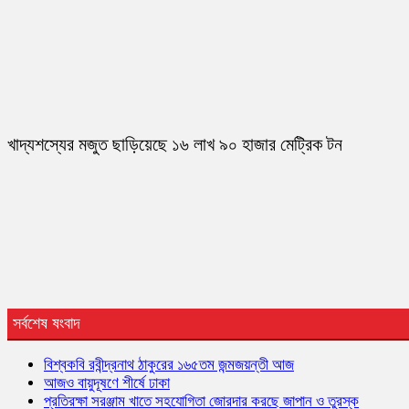
খাদ্যশস্যের মজুত ছাড়িয়েছে ১৬ লাখ ৯০ হাজার মেট্রিক টন
সর্বশেষ ষংবাদ
বিশ্বকবি রবীন্দ্রনাথ ঠাকুরের ১৬৫তম জন্মজয়ন্তী আজ
আজও বায়ুদূষণে শীর্ষে ঢাকা
প্রতিরক্ষা সরঞ্জাম খাতে সহযোগিতা জোরদার করছে জাপান ও তুরস্ক