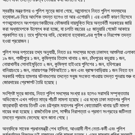
স্বরাষ্ট্র মন্ত্রণালয় ও পুলিশ সূত্রে জানা গেছে, আন্দোলনে নিহত পুলিশ সদস্যদের
হত্যাকাণ্ড নিয়ে আংশিক তদন্ত হলেও তা আর এগোয়নি। এর একটি কারণ হিসেবে
গণআন্দোলনে অংশগ্রহণকারীদের ফৌজদারি দায়মুক্তি দিয়ে অন্তর্বর্তী সরকারের জারি
করা অধ্যাদেশকে উল্লেখ করা হচ্ছে, যা চলতি বছরের ২৫ জানুয়ারি গেজেট আকারে
প্রকাশিত হয়। তবে পুলিশের দাবি, যেকোনো হত্যাকাণ্ডের পূর্ণাঙ্গ ও নিরপেক্ষ তদন্ত
হওয়া প্রয়োজন।
পুলিশ সদর দপ্তরের তথ্য অনুযায়ী, নিহত ৪৪ সদস্যের মধ্যে ঢাকাসহ আশুলিয়া এলাক
১৯ জন, গাজীপুরে ১ জন, কুমিল্লার তিতাস থানায় ২ জন, চাঁদপুরের কচুয়ায় ১ জন,
নোয়াখালীর সোনাইমুড়িতে ২ জন, কুমিল্লা হাইওয়ে পুলিশের ১ জন, হবিগঞ্জের
বানিয়াচংয়ে ১ জন, নারায়ণগঞ্জ পিবিআইতে ১ জন এবং ব্রাহ্মণবাড়িয়ায় ১ জন নিহত হন
সরকারি পর্যায়ে হামলার ঘটনাগুলোর তদন্তে সবুজ সংকেত পাওয়ায় তদন্ত পুনরায় শুরু ব
জোরদারের প্রেক্ষাপট তৈরি হয়েছে।
সংশ্লিষ্ট সূত্র জানায়, নিহত পুলিশ সদস্যের সংখ্যা ৪৪ হলেও সরাসরি সম্পৃক্ততার
অভিযোগে এখন পর্যন্ত মাত্র পাঁচটি মামলা হয়েছে। এর মধ্যে
ঢাকা মহানগর পুলিশ
যাত্রাবাড়ী থানায় তিনটি এবং
চট্টগ্রাম মহানগর পুলিশ
কোতোয়ালি থানায় দুটি মামলা
দায়ের করা হয়েছে। রাজনৈতিক চাপ, সাক্ষীর নিরাপত্তা ও প্রমাণ সংগ্রহের জটিলতা
তদন্তে প্রভাব ফেলেছে বলে জানা গেছে।
অন্যদিকে সাবেক প্রধানমন্ত্রী
শেখ হাসিনা
, আওয়ামী লীগ নেতা-কর্মী এবং পুলিশ
কর্মকর্তাদের বিরুদ্ধে দুই হাজারের বেশি মামলা হয়েছে। এসব মামলায় পুলিশ সদস্যই