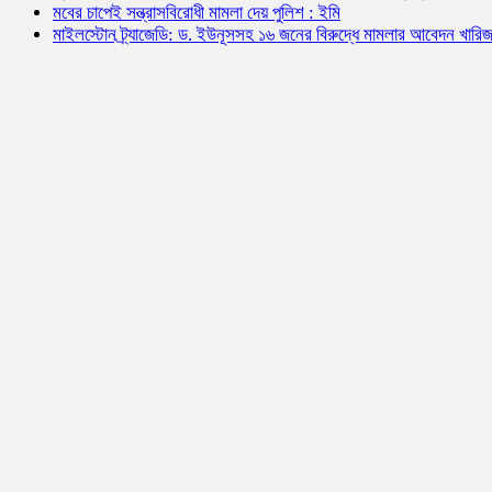
মবের চাপেই সন্ত্রাসবিরোধী মামলা দেয় পুলিশ : ইমি
মাইলস্টোন ট্র্যাজেডি: ড. ইউনূসসহ ১৬ জনের বিরুদ্ধে মামলার আবেদন খারি