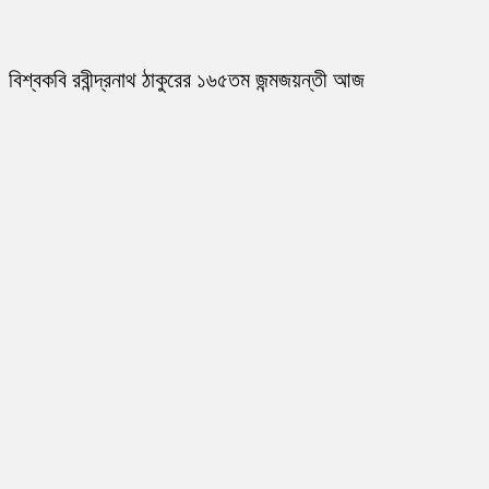
বিশ্বকবি রবীন্দ্রনাথ ঠাকুরের ১৬৫তম জন্মজয়ন্তী আজ