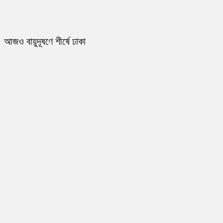
আজও বায়ুদূষণে শীর্ষে ঢাকা