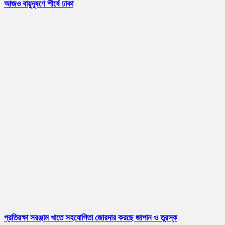
আজও বায়ুদূষণে শীর্ষে ঢাকা
প্রতিরক্ষা সরঞ্জাম খাতে সহযোগিতা জোরদার করছে জাপান ও তুরস্ক