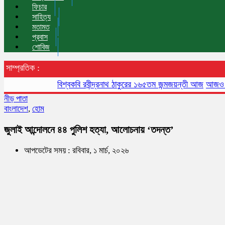
ফিচার
সাহিত্য
মতামত
প্রবাস
শোবিজ
সাম্প্রতিক :
বিশ্বকবি রবীন্দ্রনাথ ঠাকুরের ১৬৫তম জন্মজয়ন্তী আজ
আজও বায়ুদূষণে
নীড় পাতা
বাংলাদেশ
,
হোম
জুলাই আন্দোলনে ৪৪ পুলিশ হত্যা, আলোচনায় ‘তদন্ত’
আপডেটের সময় : রবিবার, ১ মার্চ, ২০২৬