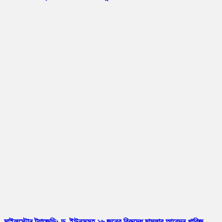
মাইলস্টোন ট্র্যাজেডি: ড. ইউনূসসহ ১৬ জনের বিরুদ্ধে মামলার আবেদন খারিজ