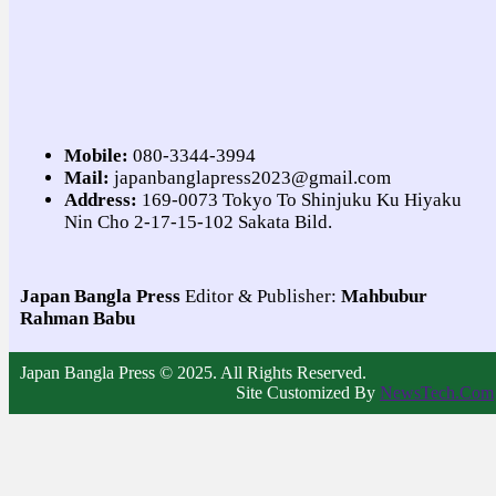
Mobile:
080-3344-3994
Mail:
japanbanglapress2023@gmail.com
Address:
169-0073 Tokyo To Shinjuku Ku Hiyaku
Nin Cho 2-17-15-102 Sakata Bild.
Japan Bangla Press
Editor & Publisher:
Mahbubur
Rahman Babu
Japan Bangla Press © 2025. All Rights Reserved.
Site Customized By
NewsTech.Com